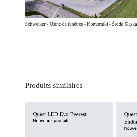
Schweiker - Usine de fenêtres - Komorniki - Środa Śląska
Produits similaires
Température de couleur
3000K, 4000K, 5000K,
Températur
Quest LED Evo Everest
Quest
5700K, 6500K
Méthode d
Méthode de montage
suspendu
Nouveaux produits
Endu
Source de 
Source de lumière
LED
Nouvea
Type de di
Type de diffuseur
transparent