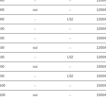
000
-
-
1200/
000
oui
-
1200/
000
-
LS2
1200/
100
-
-
1200/
200
-
-
1500/
100
oui
-
1200/
100
-
LS2
1200/
200
oui
-
1500/
200
-
LS2
1500/
100
-
-
1500/
100
oui
-
1500/
100
-
LS2
1500/