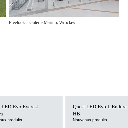
Freelook – Galerie Marino, Wrocław
e de couleur
4000K
Température de couleur
4000K
 LED Evo Everest
Quest LED Evo L Endura
e montage
suspendu
Méthode de montage
en saillie, suspen
ra
HB
lumière
LED
Source de lumière
LED
ux produits
Nouveaux produits
ffuseur
transparent
Type de diffuseur
transparent