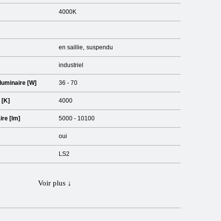
4000K
en saillie
suspendu
industriel
luminaire [W]
36 - 70
 [K]
4000
ire [lm]
5000 - 10100
oui
LS2
Voir plus ↓