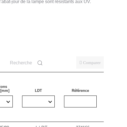
l'abat-jour de la lampe sont résistants aux UV.
s exigences élevées en matière de poussière et
ts, des parkings (souterrains et à étages), des stades
age et pour le remplacement des luminaires
Comparer
ions
) [mm]
LDT
Référence