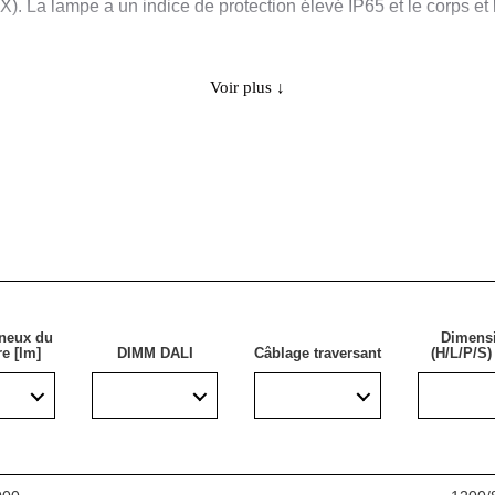
). La lampe a un indice de protection élevé IP65 et le corps et 
Voir plus ↓
ce est conçue pour être utilisée dans des zones présentant de
es installations industrielles (usines, laboratoires), des entrepô
 Cette lampe est idéale pour les nouvelles applications d'éclair
haut rendement énergétique.
neux du
Dimens
e [lm]
DIMM DALI
Câblage traversant
(H/L/P/S