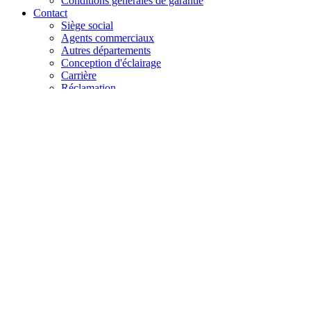
Conditions générales de garantie
Contact
Siège social
Agents commerciaux
Autres départements
Conception d'éclairage
Carrière
Réclamation
+48 61 28 60 333
hello@lenalighting.pl
FR
PL
EN
DE
FR
CZ
+48 61 28 60 333
hello@lenalighting.pl