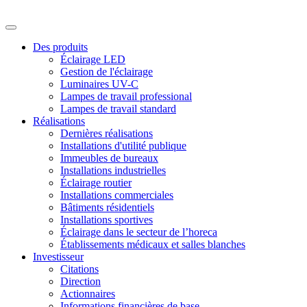
Des produits
Éclairage LED
Gestion de l'éclairage
Luminaires UV-C
Lampes de travail professional
Lampes de travail standard
Réalisations
Dernières réalisations
Installations d'utilité publique
Immeubles de bureaux
Installations industrielles
Éclairage routier
Installations commerciales
Bâtiments résidentiels
Installations sportives
Éclairage dans le secteur de l’horeca
Établissements médicaux et salles blanches
Investisseur
Citations
Direction
Actionnaires
Informations financières de base