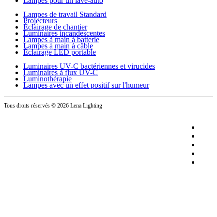
Lampes pour un lave-auto
Lampes de travail Standard
Projecteurs
Éclairage de chantier
Luminaires incandescentes
Lampes à main à batterie
Lampes à main à câble
Éclairage LED portable
Luminaires UV-C bactériennes et virucides
Luminaires à flux UV-C
Luminothérapie
Lampes avec un effet positif sur l'humeur
Tous droits réservés
© 2026 Lena Lighting