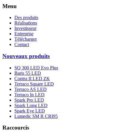
Menu
Des produits
Réalisations
Investisseur
Entreprise
Télécharger
Contact
Nouveaux produits
SQ 300 LED Evo Plus
Baris 55 LED
Contra II LED ZK
Terraco Square LED
Terraco AS LED
Terraco In LED
Spark Pro LED
Spark Long LED
Spark Eye LED
Lumedic SM R CRI95
Raccourcis