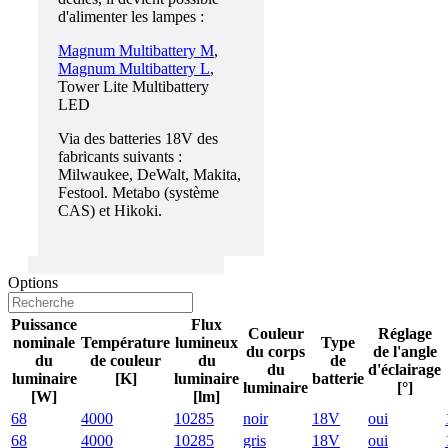
d'alimenter les lampes :
Magnum Multibattery M
,
Magnum Multibattery L
,
Tower Lite Multibattery
LED
Via des batteries 18V des
fabricants suivants :
Milwaukee, DeWalt, Makita,
Festool. Metabo (système
CAS) et Hikoki.
Options
Puissance
Flux
Couleur
Réglage
nominale
Température
lumineux
Type
du corps
de l'angle
du
de couleur
du
de
du
d'éclairage
luminaire
[K]
luminaire
batterie
luminaire
[°]
[W]
[lm]
68
4000
10285
noir
18V
oui
68
4000
10285
gris
18V
oui