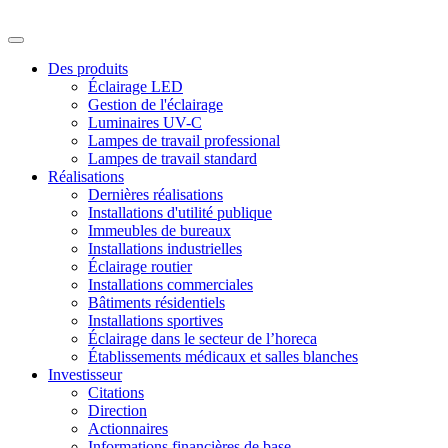
Des produits
Éclairage LED
Gestion de l'éclairage
Luminaires UV-C
Lampes de travail professional
Lampes de travail standard
Réalisations
Dernières réalisations
Installations d'utilité publique
Immeubles de bureaux
Installations industrielles
Éclairage routier
Installations commerciales
Bâtiments résidentiels
Installations sportives
Éclairage dans le secteur de l’horeca
Établissements médicaux et salles blanches
Investisseur
Citations
Direction
Actionnaires
Informations financières de base