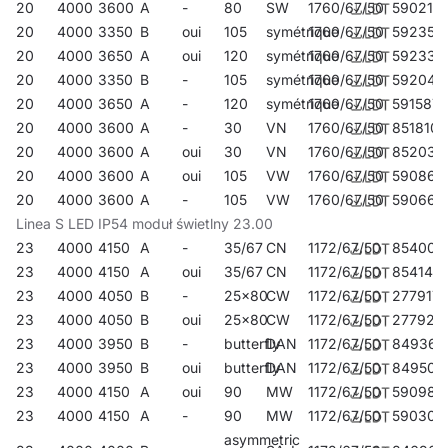
20
4000
3600
A
-
80
SW
1760/67/50
590214
20
4000
3350
B
oui
105
symétrique
1760/67/50
592355
20
4000
3650
A
oui
120
symétrique
1760/67/50
592331
20
4000
3350
B
-
105
symétrique
1760/67/50
592041
20
4000
3650
A
-
120
symétrique
1760/67/50
591587
20
4000
3600
A
-
30
VN
1760/67/50
851810
20
4000
3600
A
oui
30
VN
1760/67/50
852039
20
4000
3600
A
oui
105
VW
1760/67/50
590863
20
4000
3600
A
-
105
VW
1760/67/50
590665
Linea S LED IP54 moduł świetlny 23.00
23
4000
4150
A
-
35/67
CN
1172/67/50
854002
23
4000
4150
A
oui
35/67
CN
1172/67/50
854149
23
4000
4050
B
-
25x80
CW
1172/67/50
277917
23
4000
4050
B
oui
25x80
CW
1172/67/50
277924
23
4000
3950
B
-
butterfly
DAN
1172/67/50
849367
23
4000
3950
B
oui
butterfly
DAN
1172/67/50
849503
23
4000
4150
A
oui
90
MW
1172/67/50
590986
23
4000
4150
A
-
90
MW
1172/67/50
590306
asymmetric