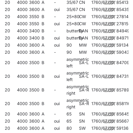
20
4000
3600
A
-
35/67
CN
1760/67/50
854132
20
4000
3600
A
oui
35/67
CN
1760/67/50
854354
20
4000
3550
B
-
25x80
CW
1760/67/50
278143
20
4000
3550
B
oui
25x80
CW
1760/67/50
278150
20
4000
3400
B
-
butterfly
DAN
1760/67/50
849497
20
4000
3400
B
oui
butterfly
DAN
1760/67/50
849718
20
4000
3600
A
oui
90
MW
1760/67/50
591341
20
4000
3600
A
-
90
MW
1760/67/50
590436
asymmetric
20
4000
3500
B
-
SA-L
1760/67/50
847097
left
asymmetric
20
4000
3500
B
oui
SA-L
1760/67/50
847318
left
asymmetric
20
4000
3500
B
-
SA-R
1760/67/50
857898
right
asymmetric
20
4000
3500
B
oui
SA-R
1760/67/50
858116
right
20
4000
3600
A
-
65
SN
1760/67/50
856457
20
4000
3600
A
oui
65
SN
1760/67/50
856679
20
4000
3600
A
oui
80
SW
1760/67/50
591365