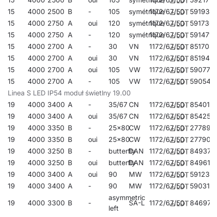
15
4000
2500
B
-
105
symétrique
1172/67/50
591938
15
4000
2750
A
oui
120
symétrique
1172/67/50
591730
15
4000
2750
A
-
120
symétrique
1172/67/50
591471
15
4000
2700
A
-
30
VN
1172/67/50
851704
15
4000
2700
A
oui
30
VN
1172/67/50
851940
15
4000
2700
A
oui
105
VW
1172/67/50
590771
15
4000
2700
A
-
105
VW
1172/67/50
590542
Linea S LED IP54 moduł świetlny 19.00
19
4000
3400
A
-
35/67
CN
1172/67/50
854019
19
4000
3400
A
oui
35/67
CN
1172/67/50
854255
19
4000
3350
B
-
25x80
CW
1172/67/50
277894
19
4000
3350
B
oui
25x80
CW
1172/67/50
277900
19
4000
3250
B
-
butterfly
DAN
1172/67/50
849374
19
4000
3250
B
oui
butterfly
DAN
1172/67/50
849619
19
4000
3400
A
oui
90
MW
1172/67/50
591235
19
4000
3400
A
-
90
MW
1172/67/50
590313
asymmetric
19
4000
3300
B
-
SA-L
1172/67/50
846977
left