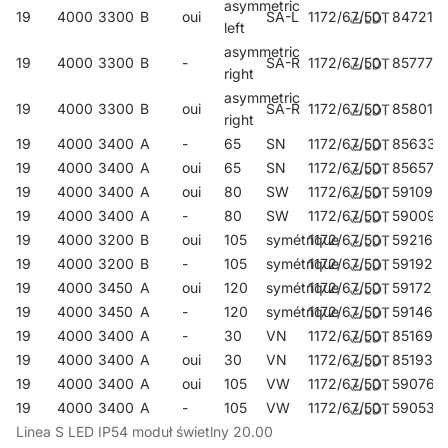
asymmetric
19
4000
3300
B
oui
SA-L
1172/67/50
847219
left
asymmetric
19
4000
3300
B
-
SA-R
1172/67/50
857775
right
asymmetric
19
4000
3300
B
oui
SA-R
1172/67/50
858017
right
19
4000
3400
A
-
65
SN
1172/67/50
856334
19
4000
3400
A
oui
65
SN
1172/67/50
856570
19
4000
3400
A
oui
80
SW
1172/67/50
591099
19
4000
3400
A
-
80
SW
1172/67/50
590092
19
4000
3200
B
oui
105
symétrique
1172/67/50
592164
19
4000
3200
B
-
105
symétrique
1172/67/50
591921
19
4000
3450
A
oui
120
symétrique
1172/67/50
591723
19
4000
3450
A
-
120
symétrique
1172/67/50
591464
19
4000
3400
A
-
30
VN
1172/67/50
851698
19
4000
3400
A
oui
30
VN
1172/67/50
851933
19
4000
3400
A
oui
105
VW
1172/67/50
590764
19
4000
3400
A
-
105
VW
1172/67/50
590535
Linea S LED IP54 moduł świetlny 20.00