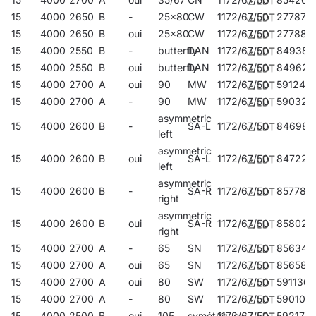
15
4000
2650
B
-
25x80
CW
1172/67/50
277870
15
4000
2650
B
oui
25x80
CW
1172/67/50
277887
15
4000
2550
B
-
butterfly
DAN
1172/67/50
849381
15
4000
2550
B
oui
butterfly
DAN
1172/67/50
849626
15
4000
2700
A
oui
90
MW
1172/67/50
591242
15
4000
2700
A
-
90
MW
1172/67/50
590320
asymmetric
15
4000
2600
B
-
SA-L
1172/67/50
846984
left
asymmetric
15
4000
2600
B
oui
SA-L
1172/67/50
847226
left
asymmetric
15
4000
2600
B
-
SA-R
1172/67/50
857782
right
asymmetric
15
4000
2600
B
oui
SA-R
1172/67/50
858024
right
15
4000
2700
A
-
65
SN
1172/67/50
856341
15
4000
2700
A
oui
65
SN
1172/67/50
856587
15
4000
2700
A
oui
80
SW
1172/67/50
591136
15
4000
2700
A
-
80
SW
1172/67/50
590108
15
4000
2500
B
oui
105
symétrique
1172/67/50
592171