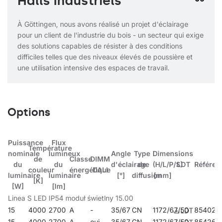
Halls industriels
À Göttingen, nous avons réalisé un projet d'éclairage
pour un client de l'industrie du bois - un secteur qui exige
des solutions capables de résister à des conditions
difficiles telles que des niveaux élevés de poussière et
une utilisation intensive des espaces de travail.
Options
Puissance
Flux
Température
nominale
lumineux
Angle
Type
Dimensions
de
Classe
DIMM
du
du
d'éclairage
de
(H/L/P/S)
LDT
Référen
couleur
énergétique
DALI
luminaire
luminaire
[°]
diffusion
[mm]
[K]
[W]
[lm]
Linea S LED IP54 moduł świetlny 15.00
15
4000
2700
A
-
35/67
CN
1172/67/50
854026
15
4000
2700
A
oui
35/67
CN
1172/67/50
854262