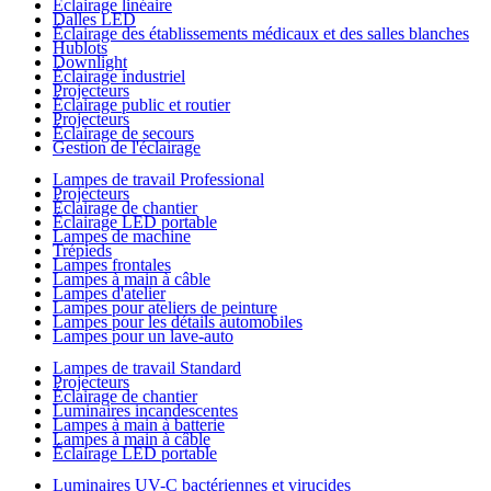
Éclairage linéaire
Dalles LED
Éclairage des établissements médicaux et des salles blanches
Hublots
Downlight
Éclairage industriel
Projecteurs
Éclairage public et routier
Projecteurs
Éclairage de secours
Gestion de l'éclairage
Lampes de travail Professional
Projecteurs
Éclairage de chantier
Éclairage LED portable
Lampes de machine
Trépieds
Lampes frontales
Lampes à main à câble
Lampes d'atelier
Lampes pour ateliers de peinture
Lampes pour les détails automobiles
Lampes pour un lave-auto
Lampes de travail Standard
Projecteurs
Éclairage de chantier
Luminaires incandescentes
Lampes à main à batterie
Lampes à main à câble
Éclairage LED portable
Luminaires UV-C bactériennes et virucides