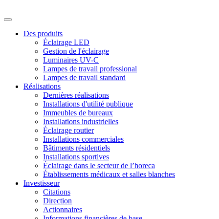
Des produits
Éclairage LED
Gestion de l'éclairage
Luminaires UV-C
Lampes de travail professional
Lampes de travail standard
Réalisations
Dernières réalisations
Installations d'utilité publique
Immeubles de bureaux
Installations industrielles
Éclairage routier
Installations commerciales
Bâtiments résidentiels
Installations sportives
Éclairage dans le secteur de l’horeca
Établissements médicaux et salles blanches
Investisseur
Citations
Direction
Actionnaires
Informations financières de base