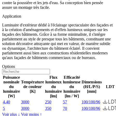
contre la poussière et les jets d'eau. Sa conception bien pensée
assure un montage très facile.
Application
Luminaire d'extérieur dédié à l'éclairage spectaculaire des façades et
à la création d'aménagements et d'effets lumineux uniques sur les
façades des bâtiments. Grâce à sa forme minimaliste, il s'intègre
parfaitement au style de presque tous les bâtiments, constituant une
solution décorative attrayante qui met en valeur, de manière subtile
ou dynamique, l'architecture du bâtiment éclairé. Il convient
parfaitement aussi bien aux constructions résidentielles modernes
qu'aux façades de bâtiments commerciaux ou de bureaux.
Options
Puissance
Flux
Efficacité
nominale
Température
lumineux
lumineuse
Dimensions
du
de couleur
du
du
(H/L/P/S)
LDT
luminaire
[K]
luminaire
luminaire
[mm]
[W]
[lm]
[lm / W]
4.40
3000
250
57
100/100/96
5
3000
350
70
100/100/96
Voir plus ↓
Voir moins ↑