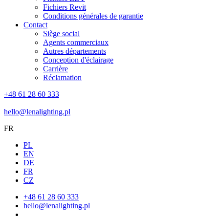
Fichiers Revit
Conditions générales de garantie
Contact
Siège social
Agents commerciaux
Autres départements
Conception d'éclairage
Carrière
Réclamation
+48 61 28 60 333
hello@lenalighting.pl
FR
PL
EN
DE
FR
CZ
+48 61 28 60 333
hello@lenalighting.pl