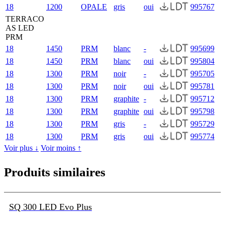
18
1200
OPALE
gris
oui
995767
TERRACO
AS LED
PRM
18
1450
PRM
blanc
-
995699
18
1450
PRM
blanc
oui
995804
18
1300
PRM
noir
-
995705
18
1300
PRM
noir
oui
995781
18
1300
PRM
graphite
-
995712
18
1300
PRM
graphite
oui
995798
18
1300
PRM
gris
-
995729
18
1300
PRM
gris
oui
995774
Voir plus ↓
Voir moins ↑
Produits similaires
SQ 300 LED Evo Plus