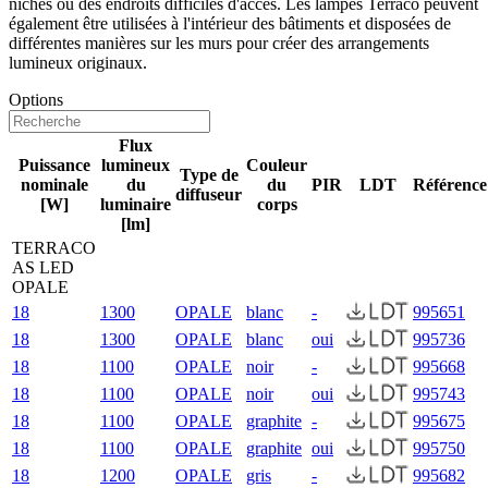
niches ou des endroits difficiles d'accès. Les lampes Terraco peuvent
également être utilisées à l'intérieur des bâtiments et disposées de
différentes manières sur les murs pour créer des arrangements
lumineux originaux.
Options
Flux
Puissance
lumineux
Couleur
Type de
nominale
du
du
PIR
LDT
Référence
diffuseur
[W]
luminaire
corps
[lm]
TERRACO
AS LED
OPALE
18
1300
OPALE
blanc
-
995651
18
1300
OPALE
blanc
oui
995736
18
1100
OPALE
noir
-
995668
18
1100
OPALE
noir
oui
995743
18
1100
OPALE
graphite
-
995675
18
1100
OPALE
graphite
oui
995750
18
1200
OPALE
gris
-
995682