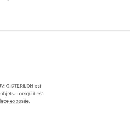
e UV-C STERILON est
bjets. Lorsqu’il est
 pièce exposée.