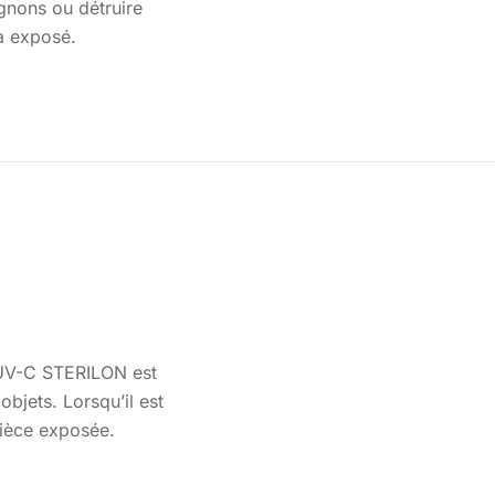
ignons ou détruire
a exposé.
e UV-C STERILON est
bjets. Lorsqu’il est
 pièce exposée.