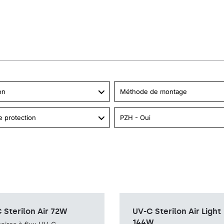
on
Méthode de montage
e protection
PZH - Oui
de montage
sur pied avec câble,
Méthode de montage
mur sans câble,
 Sterilon Air 72W
UV-C Sterilon Air Light
autoportant sur un
mur avec câble
chariot / sur roues, mur
144W