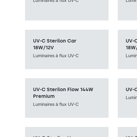
Luminaires à flux UV-C
Lumin
sans câble, fixé au mur
avec câble
Source de lumière
UV-C
Source d
UV-C Sterilon Car
UV-C
Méthode de montage
dans la voiture
Méthode 
Source de lumière
UV-C
Source d
18W/12V
18W
Luminaires à flux UV-C
Lumin
UV-C Sterilon Flow 144W
UV-C
Méthode de montage
sur pied avec câble
Méthode 
Source de lumière
UV-C
Source d
Premium
Lumin
Luminaires à flux UV-C