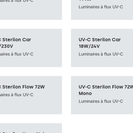
aires à flux UV-C
Source de lumière
UV-C
sans câble, fixé au mur
Luminaires à flux UV-C
avec câble
e lumière
UV-C
 Sterilon Car
UV-C Sterilon Car
de montage
dans la voiture
Méthode de montage
dans la voiture
e lumière
UV-C
Source de lumière
UV-C
/230V
18W/24V
aires à flux UV-C
Luminaires à flux UV-C
 Sterilon Flow 72W
UV-C Sterilon Flow 72
de montage
sur pied avec câble
Méthode de montage
sur pied avec c
e lumière
UV-C
Source de lumière
UV-C
Mono
aires à flux UV-C
Luminaires à flux UV-C