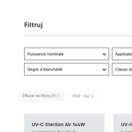
Filtruj
Puissance nominale
Applicati
Degré d'étanchéité
Classe d
Effacer les filtres (
1
)
PZH - Oui
Méthode de montage
sur pied avec câble,
Méthode 
UV-C Sterilon Air 144W
UV-C
autoportant sur un
chariot / sur roues, mur