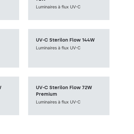
Source de lumière
UV-C
Luminaires à flux UV-C
UV-C Sterilon Flow 144W
Méthode de montage
sur pied avec câble
Source de lumière
UV-C
Luminaires à flux UV-C
W
UV-C Sterilon Flow 72W
âble
Méthode de montage
sur pied avec câble
Source de lumière
UV-C
Premium
Luminaires à flux UV-C