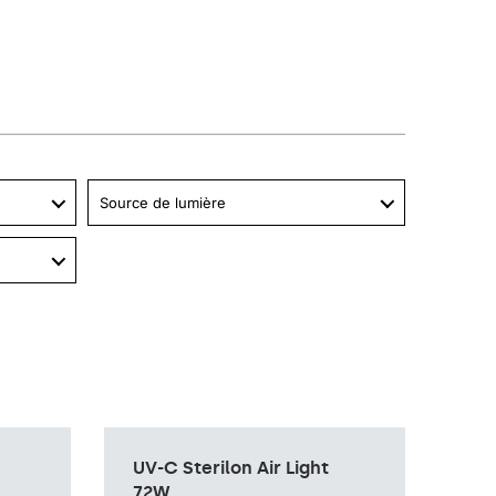
Source de lumière
 fixé au
Méthode de montage
mur sans câble, fixé au
UV-C Sterilon Air Light
mur avec câble
72W