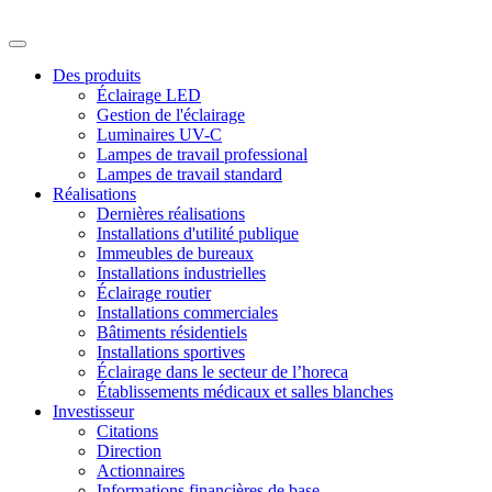
Des produits
Éclairage LED
Gestion de l'éclairage
Luminaires UV-C
Lampes de travail professional
Lampes de travail standard
Réalisations
Dernières réalisations
Installations d'utilité publique
Immeubles de bureaux
Installations industrielles
Éclairage routier
Installations commerciales
Bâtiments résidentiels
Installations sportives
Éclairage dans le secteur de l’horeca
Établissements médicaux et salles blanches
Investisseur
Citations
Direction
Actionnaires
Informations financières de base