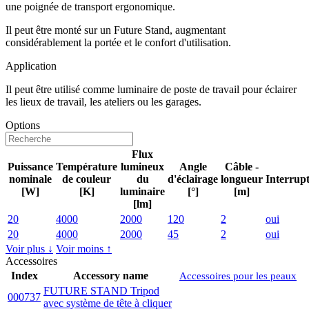
une poignée de transport ergonomique.
Il peut être monté sur un Future Stand, augmentant
considérablement la portée et le confort d'utilisation.
Application
Il peut être utilisé comme luminaire de poste de travail pour éclairer
les lieux de travail, les ateliers ou les garages.
Options
Flux
Puissance
Température
lumineux
Angle
Câble -
nominale
de couleur
du
d'éclairage
longueur
Interrup
[W]
[K]
luminaire
[°]
[m]
[lm]
20
4000
2000
120
2
oui
20
4000
2000
45
2
oui
Voir plus ↓
Voir moins ↑
Accessoires
Index
Accessory name
Accessoires pour les peaux
FUTURE STAND Tripod
000737
avec système de tête à cliquer