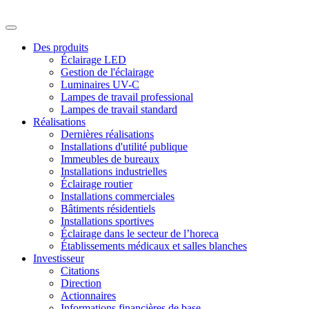
Des produits
Éclairage LED
Gestion de l'éclairage
Luminaires UV-C
Lampes de travail professional
Lampes de travail standard
Réalisations
Dernières réalisations
Installations d'utilité publique
Immeubles de bureaux
Installations industrielles
Éclairage routier
Installations commerciales
Bâtiments résidentiels
Installations sportives
Éclairage dans le secteur de l’horeca
Établissements médicaux et salles blanches
Investisseur
Citations
Direction
Actionnaires
Informations financières de base