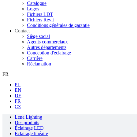
Catalogue
Logos
Fichiers LDT
Fichiers Revit
Conditions générales de garantie
Contact
Siège social
Agents commerciaux
Autres départements
Conception d'éclairage
Carrière
Réclamation
FR
PL
EN
DE
FR
CZ
Lena Lighting
Des produits
Éclairage LED
Éclairage linéaire