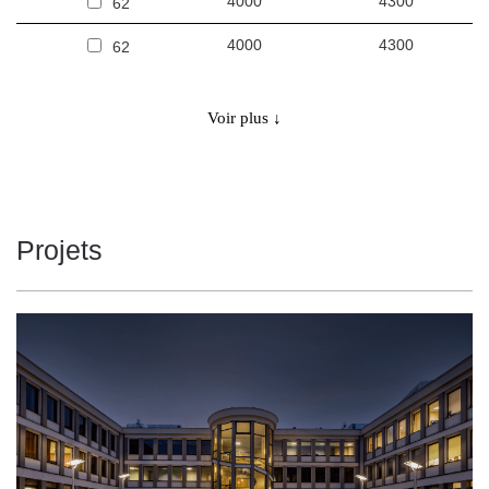
4000
4300
62
4000
4300
62
3000
5060
62
Voir plus ↓
3000
5060
62
4000
5620
62
4000
5620
62
Projets
-
4300
68
3000
1890/2400/2800/3330
30/38/45/53
4000
2040/2600/3000/3600
30/38/45/53
3000
2550/3200/3800/4500
30/38/45/53
4000
2820/3570/4200/4980
30/38/45/53
3000
1890/2400/2800/3330
30/38/45/53