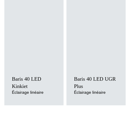
Température de couleur
Température de couleur
3000K, 4000K
3000K, 4000K
Méthode de montage
Méthode de montage
en saillie, mural
en saillie, suspendu
Source de lumière
Source de lumière
LED
LED
Type de diffuseur
Type de diffuseur
OPALE, PRM
transparent
Baris 40 LED
Baris 40 LED UGR
Kinkiet
Plus
Éclairage linéaire
Éclairage linéaire