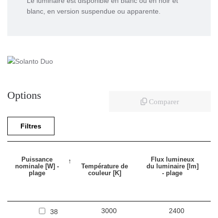
Le luminaire est disponible en blanc ou en noir et
blanc, en version suspendue ou apparente.
Options
Comparer
Filtres
Puissance
Flux lumineux
nominale [W] -
Température de
du luminaire [lm]
plage
couleur [K]
- plage
3000
2400
38