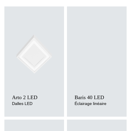
Température de couleur
Température de couleur
3000K, 4000K
3000K, 4000K
Source de lumière
Méthode de montage
LED
encastré, en saillie
Type de diffuseur
Source de lumière
OPALE, PRM
LED
Arto 2 LED
Baris 40 LED
Dalles LED
Éclairage linéaire