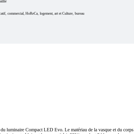
aillie
atif
commercial
HoReCa
logement
art et Culture
bureau
 luminaire Compact LED Evo. Le matériau de la vasque et du corps a é