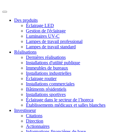
Des produits
Éclairage LED
Gestion de l'éclairage
Luminaires UV-C
Lampes de travail professional
Lampes de travail standard
Réalisations
Dernières réalisations
Installations d'utilité publique
Immeubles de bureaux
Installations industrielles
Éclairage routier
Installations commerciales
Bâtiments résidentiels
Installations sportives
Éclairage dans le secteur de l’horeca
Établissements médicaux et salles blanches
Investisseur
Citations
Direction
Actionnaires
Informations financières de base