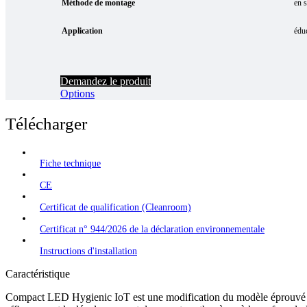
Méthode de montage
en s
Application
éduc
Demandez le produit
Options
Télécharger
Fiche technique
CE
Certificat de qualification (Cleanroom)
Certificat n° 944/2026 de la déclaration environnementale
Instructions d'installation
Caractéristique
Compact LED Hygienic IoT est une modification du modèle éprouvé du