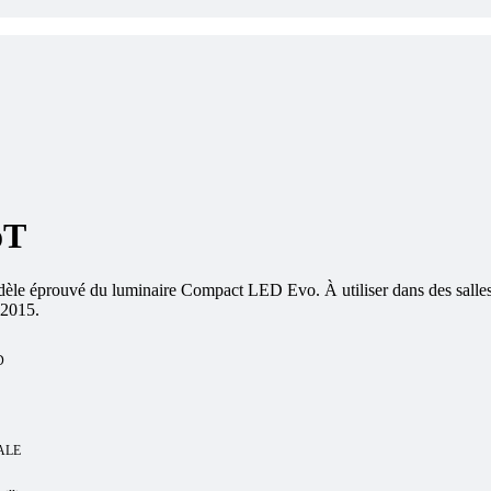
oT
 éprouvé du luminaire Compact LED Evo. À utiliser dans des salles blan
2015.
D
ALE