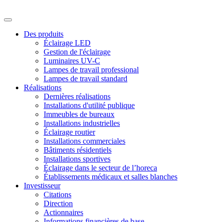
Des produits
Éclairage LED
Gestion de l'éclairage
Luminaires UV-C
Lampes de travail professional
Lampes de travail standard
Réalisations
Dernières réalisations
Installations d'utilité publique
Immeubles de bureaux
Installations industrielles
Éclairage routier
Installations commerciales
Bâtiments résidentiels
Installations sportives
Éclairage dans le secteur de l’horeca
Établissements médicaux et salles blanches
Investisseur
Citations
Direction
Actionnaires
Informations financières de base