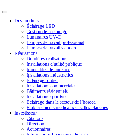
Des produits
Éclairage LED
Gestion de l'éclairage
Luminaires UV-C
Lampes de travail professional
Lampes de travail standard
Réalisations
Dernières réalisations
Installations d'utilité publique
Immeubles de bureaux
Installations industrielles
Éclairage routier
Installations commerciales
Bâtiments résidentiels
Installations sportives
Éclairage dans le secteur de l’horeca
Établissements médicaux et salles blanches
Investisseur
Citations
Direction
Actionnaires
Informations financières de base