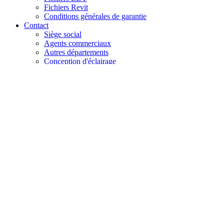
Fichiers Revit
Conditions générales de garantie
Contact
Siège social
Agents commerciaux
Autres départements
Conception d'éclairage
Carrière
Réclamation
+48 61 28 60 333
hello@lenalighting.pl
FR
PL
EN
DE
FR
CZ
+48 61 28 60 333
hello@lenalighting.pl