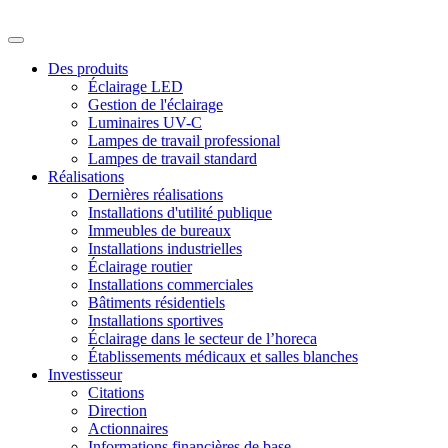
Des produits
Éclairage LED
Gestion de l'éclairage
Luminaires UV-C
Lampes de travail professional
Lampes de travail standard
Réalisations
Dernières réalisations
Installations d'utilité publique
Immeubles de bureaux
Installations industrielles
Éclairage routier
Installations commerciales
Bâtiments résidentiels
Installations sportives
Éclairage dans le secteur de l’horeca
Établissements médicaux et salles blanches
Investisseur
Citations
Direction
Actionnaires
Informations financières de base