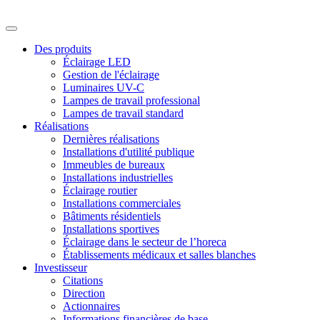
Des produits
Éclairage LED
Gestion de l'éclairage
Luminaires UV-C
Lampes de travail professional
Lampes de travail standard
Réalisations
Dernières réalisations
Installations d'utilité publique
Immeubles de bureaux
Installations industrielles
Éclairage routier
Installations commerciales
Bâtiments résidentiels
Installations sportives
Éclairage dans le secteur de l’horeca
Établissements médicaux et salles blanches
Investisseur
Citations
Direction
Actionnaires
Informations financières de base