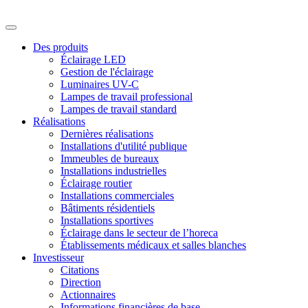
Des produits
Éclairage LED
Gestion de l'éclairage
Luminaires UV-C
Lampes de travail professional
Lampes de travail standard
Réalisations
Dernières réalisations
Installations d'utilité publique
Immeubles de bureaux
Installations industrielles
Éclairage routier
Installations commerciales
Bâtiments résidentiels
Installations sportives
Éclairage dans le secteur de l’horeca
Établissements médicaux et salles blanches
Investisseur
Citations
Direction
Actionnaires
Informations financières de base