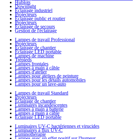
Hublots
Downlight
Éclairage industriel
Projecteurs
Éclairage public et routier
Projecteurs
Éclairage de secours
Gestion de l'éclairage
Lampes de travail Professional
Projecteurs
Éclairage de chantier
Éclairage LED portable
Lampes de machine
Trépieds
Lampes frontales
Lampes à main à câble
Lampes d'atelier
Lampes pour ateliers de peinture
Lampes pour les détails automobiles
Lampes pour un lave-auto
Lampes de travail Standard
Projecteurs
Éclairage de chantier
Luminaires incandescentes
Lampes à main à batterie
Lampes à main à câble
Éclairage LED portable
Luminaires UV-C bactériennes et virucides
Luminaires à flux UV-C
Luminothérapie
Lampes avec un effet positif sur l'humeur