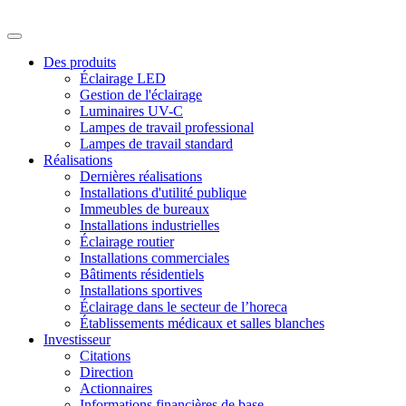
Des produits
Éclairage LED
Gestion de l'éclairage
Luminaires UV-C
Lampes de travail professional
Lampes de travail standard
Réalisations
Dernières réalisations
Installations d'utilité publique
Immeubles de bureaux
Installations industrielles
Éclairage routier
Installations commerciales
Bâtiments résidentiels
Installations sportives
Éclairage dans le secteur de l’horeca
Établissements médicaux et salles blanches
Investisseur
Citations
Direction
Actionnaires
Informations financières de base