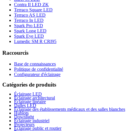
Contra II LED ZK
Terraco Square LED
Terraco AS LED
Terraco In LED
Spark Pro LED
Spark Long LED
Spark Eye LED
Lumedic SM R CRI95
Raccourcis
Base de connaissances
Politique de confidentialité
Configurateur d'éclairage
Catégories de produits
Éclairage LED
Éclairage architectural
Éclairage linéaire
Dalles LED
Éclairage des établissements médicaux et des salles blanches
Hublots
Downlight
Éclairage industriel
Projecteurs
Éclairage public et routier