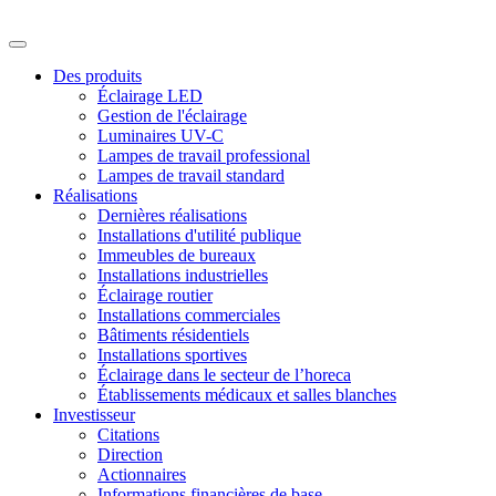
Des produits
Éclairage LED
Gestion de l'éclairage
Luminaires UV-C
Lampes de travail professional
Lampes de travail standard
Réalisations
Dernières réalisations
Installations d'utilité publique
Immeubles de bureaux
Installations industrielles
Éclairage routier
Installations commerciales
Bâtiments résidentiels
Installations sportives
Éclairage dans le secteur de l’horeca
Établissements médicaux et salles blanches
Investisseur
Citations
Direction
Actionnaires
Informations financières de base