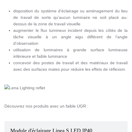
disposition du système d'éclairage ou aménagement du lieu
de travail de sorte qu'aucun luminaire ne soit placé au-
dessus de la zone de travail visuelle
augmenter le flux lumineux incident depuis les côtés de la
tâche visuelle à un angle aigu différent de l'angle
d'observation
utilisation de luminaires à grande surface lumineuse
inférieure et faible luminance
concevoir des postes de travail et des matériaux de travail
avec des surfaces mates pour réduire les effets de réflexion.
Découvrez nos produits avec un faible UGR :
Température de couleur
Module d'éclairage Linea S LED IP40
4000K