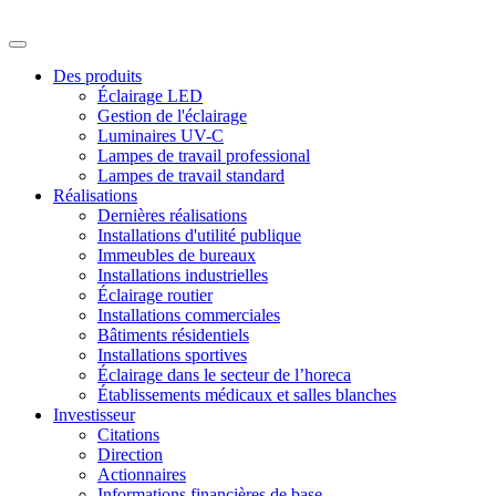
Des produits
Éclairage LED
Gestion de l'éclairage
Luminaires UV-C
Lampes de travail professional
Lampes de travail standard
Réalisations
Dernières réalisations
Installations d'utilité publique
Immeubles de bureaux
Installations industrielles
Éclairage routier
Installations commerciales
Bâtiments résidentiels
Installations sportives
Éclairage dans le secteur de l’horeca
Établissements médicaux et salles blanches
Investisseur
Citations
Direction
Actionnaires
Informations financières de base