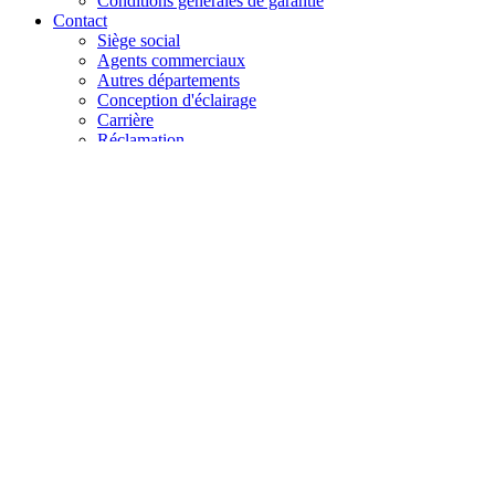
Conditions générales de garantie
Contact
Siège social
Agents commerciaux
Autres départements
Conception d'éclairage
Carrière
Réclamation
+48 61 28 60 333
hello@lenalighting.pl
FR
PL
EN
DE
FR
CZ
+48 61 28 60 333
hello@lenalighting.pl