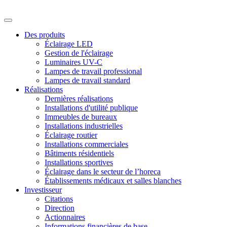
Des produits
Éclairage LED
Gestion de l'éclairage
Luminaires UV-C
Lampes de travail professional
Lampes de travail standard
Réalisations
Dernières réalisations
Installations d'utilité publique
Immeubles de bureaux
Installations industrielles
Éclairage routier
Installations commerciales
Bâtiments résidentiels
Installations sportives
Éclairage dans le secteur de l’horeca
Établissements médicaux et salles blanches
Investisseur
Citations
Direction
Actionnaires
Informations financières de base