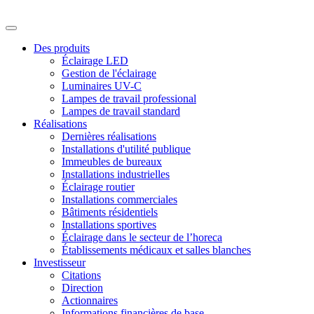
Des produits
Éclairage LED
Gestion de l'éclairage
Luminaires UV-C
Lampes de travail professional
Lampes de travail standard
Réalisations
Dernières réalisations
Installations d'utilité publique
Immeubles de bureaux
Installations industrielles
Éclairage routier
Installations commerciales
Bâtiments résidentiels
Installations sportives
Éclairage dans le secteur de l’horeca
Établissements médicaux et salles blanches
Investisseur
Citations
Direction
Actionnaires
Informations financières de base