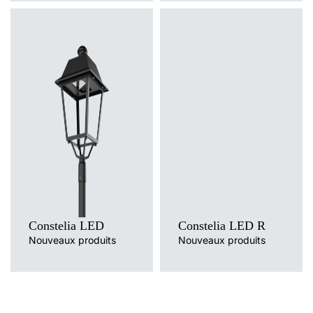
Température de
Température de
couleur
couleur
4000K
2700K, 3000K, 4000K, 5700K
Méthode de montage
Méthode de montage
dessus de poteau
dessus de poteau
Source de lumière
Source de lumière
LED
LED
Type de diffuseur
Type de diffuseur
transparent
transparent
Constelia LED
Constelia LED R
Nouveaux produits
Nouveaux produits