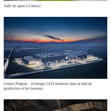
52
3000
6100
Salle de sport à Gliwice
52
4000
6550
52
3000
5050
52
4000
5450
52
3000
6100
52
4000
6550
60
3000
6300
60
3000
6300
60
4000
8100
Usines Polipak – éclairage LED moderne dans le hall de
60
3000
7550
production et les bureaux
60
4000
6750
60
4000
6750