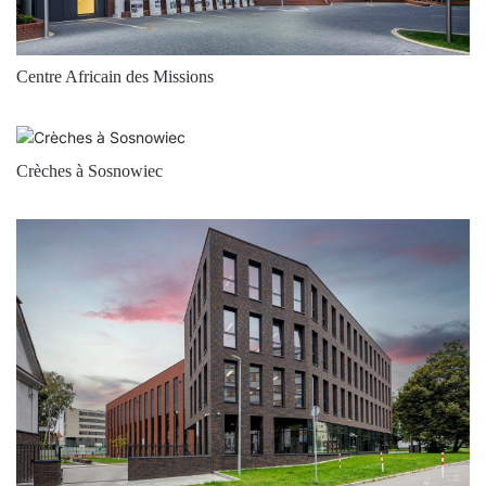
42
3000
5350
42
3000
4450
Centre Africain des Missions
52
3000
5050
52
4000
6550
Crèches à Sosnowiec
52
3000
6100
52
4000
5450
52
3000
5050
52
4000
5450
52
3000
6100
52
4000
6550
52
3000
5050
52
4000
5450