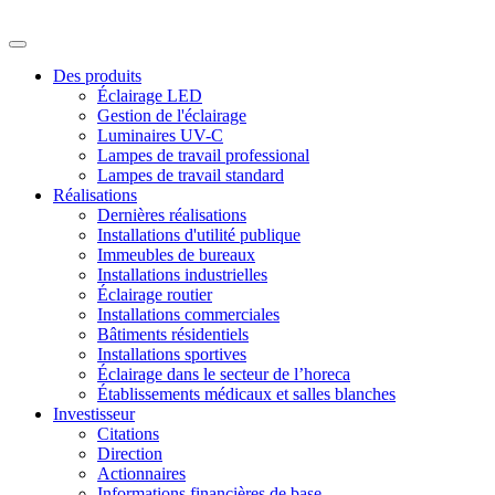
Des produits
Éclairage LED
Gestion de l'éclairage
Luminaires UV-C
Lampes de travail professional
Lampes de travail standard
Réalisations
Dernières réalisations
Installations d'utilité publique
Immeubles de bureaux
Installations industrielles
Éclairage routier
Installations commerciales
Bâtiments résidentiels
Installations sportives
Éclairage dans le secteur de l’horeca
Établissements médicaux et salles blanches
Investisseur
Citations
Direction
Actionnaires
Informations financières de base