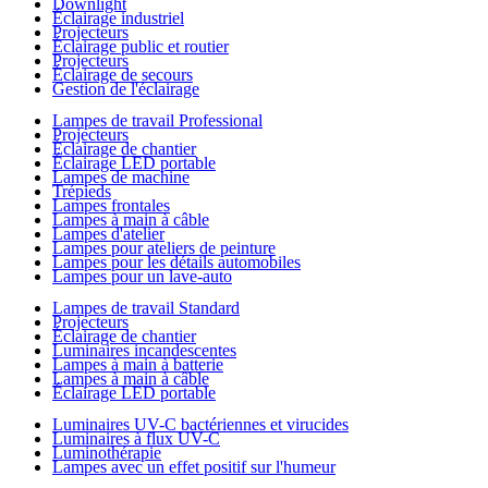
Downlight
Éclairage industriel
Projecteurs
Éclairage public et routier
Projecteurs
Éclairage de secours
Gestion de l'éclairage
Lampes de travail Professional
Projecteurs
Éclairage de chantier
Éclairage LED portable
Lampes de machine
Trépieds
Lampes frontales
Lampes à main à câble
Lampes d'atelier
Lampes pour ateliers de peinture
Lampes pour les détails automobiles
Lampes pour un lave-auto
Lampes de travail Standard
Projecteurs
Éclairage de chantier
Luminaires incandescentes
Lampes à main à batterie
Lampes à main à câble
Éclairage LED portable
Luminaires UV-C bactériennes et virucides
Luminaires à flux UV-C
Luminothérapie
Lampes avec un effet positif sur l'humeur