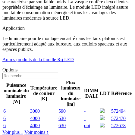
se caractérise par son faible poids. La vasque confère d'excellentes
propriétés d'éclairage au luminaire. Le module LED intégré assure
une faible consommation d'énergie et tous les avantages des
luminaires modernes à source LED.
Application
Le luminaire pour le montage encastré dans les faux plafonds est
particulièrement adapté aux bureaux, aux couloirs spacieux et aux
espaces publics.
Autres produits de la famille Rq LED
Options
Flux
Puissance
Température
lumineux
nominale du
DIMM
de couleur
du
LDT
Référence
luminaire
DALI
[K]
luminaire
[W]
[lm]
6
3000
590
-
572494
6
4000
630
-
572470
6
4000
630
oui
572678
Voir plus ↓
Voir moins ↑