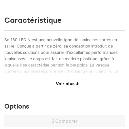
Caractéristique
Sq 160 LED N est une nouvelle ligne de luminaires carrés en
saillie. Conçue à partir de zéro, sa conception introduit de
nouvelles solutions pour assurer d’excellentes performances
lumineuses. Le corps est fait en matière plastique, grâce à
laquelle il se caractérise par son faible poids. La vasque
confère d'excellentes propriétés d'éclairage au luminaire. Le
module LED intégré assure une faible consommation d'énergie
Voir plus ↓
et tous les avantages des luminaires modernes à source LED.
Application
Options
Comparer
Le luminaire recommandé surtout pour les bureaux, les couloirs