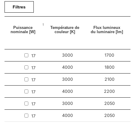
spacieux et les espaces d’utilité publique.
Filtres
Autres produits de la famille Sq LED
Voir nos luminaires sur la plateforme BIMobject
Puissance
Température de
Flux lumineux
nominale [W]
couleur [K]
du luminaire [lm]
3000
1700
17
4000
1800
17
3000
2100
17
4000
2200
17
3000
2050
17
4000
2050
17