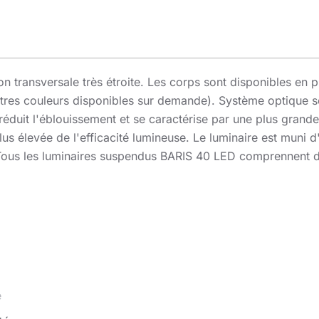
on transversale très étroite. Les corps sont disponibles en 
autres couleurs disponibles sur demande). Système optique s
duit l'éblouissement et se caractérise par une plus grande 
lus élevée de l'efficacité lumineuse. Le luminaire est muni 
Tous les luminaires suspendus BARIS 40 LED comprennent de
eur. Particulièrement recommandé comme source d'éclairage pr
sommation d'énergie et la possibilité de coopération avec 
aire à une utilisation dans les immeubles de bureaux moder