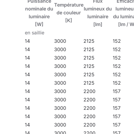
Puissance
Flux
Efficaci
Température
les pièces représentatives. Les appliques murales 
nominale du
lumineux du
lumineu
de couleur
où le degré de protection IP44 est requis.
luminaire
luminaire
du lumin
[K]
[W]
[lm]
[lm / W
Autres produits de la famille Baris LED
en saillie
Voir nos luminaires sur la plateforme BIMobject
14
3000
2125
152
14
3000
2125
152
BARIS 40 LED - un éclairage professionnel pour
14
3000
2125
152
14
3000
2125
152
Regardez notre vidéo d'instruction -
Baris 40 L
14
3000
2125
152
14
3000
2125
152
14
3000
2200
157
14
3000
2200
157
14
3000
2200
157
14
3000
2200
157
14
3000
2200
157
14
3000
2200
157