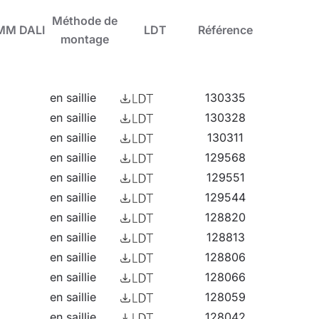
rculation, les sanitaires et les salles de bains,
Méthode de
MM DALI
LDT
Référence
montage
en saillie
130335
en saillie
130328
en saillie
130311
en saillie
129568
en saillie
129551
en saillie
129544
en saillie
128820
en saillie
128813
en saillie
128806
en saillie
128066
en saillie
128059
en saillie
128042