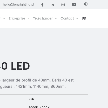
hello@lenalighting.pl
r
Entreprise
Télécharger
Contact
FR
40 LED
 largeur de profil de 40mm. Baris 40 est
ongueurs : 1421mm, 1140mm, 860mm.
LED
r
3000K
4000K