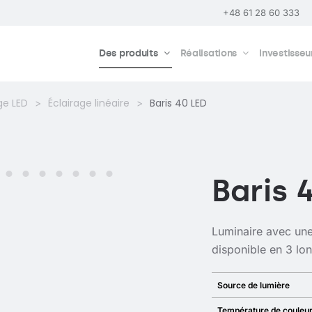
+48 61 28 60 333
Des produits
Réalisations
Investisseu
ge LED
Éclairage linéaire
Baris 40 LED
Baris 
Luminaire avec une
disponible en 3 l
Source de lumière
Température de couleu