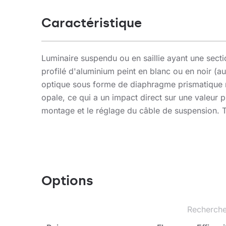
Caractéristique
Luminaire suspendu ou en saillie ayant une secti
profilé d'aluminium peint en blanc ou en noir (
optique sous forme de diaphragme prismatique ré
opale, ce qui a un impact direct sur une valeur p
montage et le réglage du câble de suspension. 
des élingues de 1,2 m de long.
Application
Options
Le luminaire est conçu à être utilisé à l’intéri
conception unique, les modules LED à faible con
externes en standard DALI prédisposent ce lumin