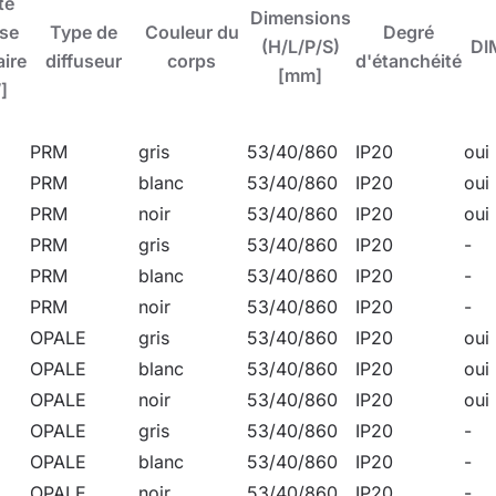
té
Dimensions
sont conçues, entre autres, pour les couloirs, les voies de ci
se
Type de
Couleur du
Degré
(H/L/P/S)
DI
aire
diffuseur
corps
d'étanchéité
[mm]
]
PRM
gris
53/40/860
IP20
oui
PRM
blanc
53/40/860
IP20
oui
 votre bureau
PRM
noir
53/40/860
IP20
oui
PRM
gris
53/40/860
IP20
-
ED
PRM
blanc
53/40/860
IP20
-
PRM
noir
53/40/860
IP20
-
OPALE
gris
53/40/860
IP20
oui
OPALE
blanc
53/40/860
IP20
oui
OPALE
noir
53/40/860
IP20
oui
OPALE
gris
53/40/860
IP20
-
OPALE
blanc
53/40/860
IP20
-
OPALE
noir
53/40/860
IP20
-