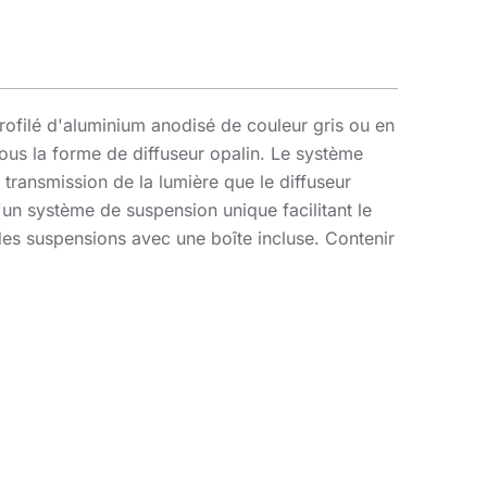
profilé d'aluminium anodisé de couleur gris ou en
ous la forme de diffuseur opalin. Le système
transmission de la lumière que le diffuseur
d'un système de suspension unique facilitant le
s suspensions avec une boîte incluse. Contenir
incipal propice au travail de bureau. La
des systèmes de contrôle de l'éclairage
nes de classe A+, avec un accent particulier sur