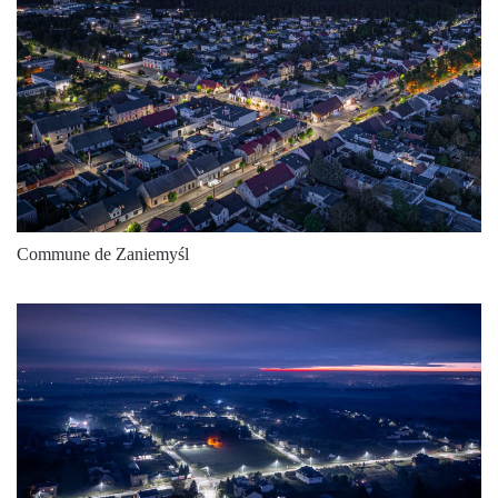
13375
150
89
13750
138
99
14575
147
99
14475
132
109
15375
141
109
Commune de Zaniemyśl