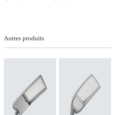
Autres produits
Température de couleur
Température de couleur
3000K, 4000K
3000K, 4000K, 5000K
Méthode de montage
Méthode de montage
entrée latérale, dessus de poteau
entrée latérale, dessus de poteau
Source de lumière
Source de lumière
LED
LED