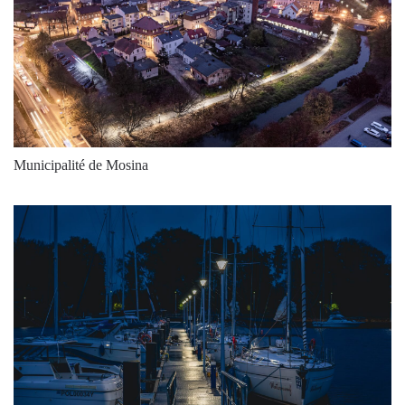
6275
160
39
6900
176
39
6925
157
44
7525
171
44
7350
156
47
Municipalité de Mosina
8075
171
47
7800
156
50
8575
171
50
8075
155
52
9000
173
52
9300
152
61
10250
168
61