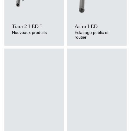
Tiara 2 LED L
Astra LED
Nouveaux produits
Éclairage public et
routier
Température de couleur
Température de couleur
3000K, 4000K, 5700K
3000K, 4000K, 5000K
Méthode de montage
Méthode de montage
entrée latérale ou dessus de poteau,
entrée latérale, dessus de poteau
dessus de poteau
Source de lumière
Source de lumière
LED
LED