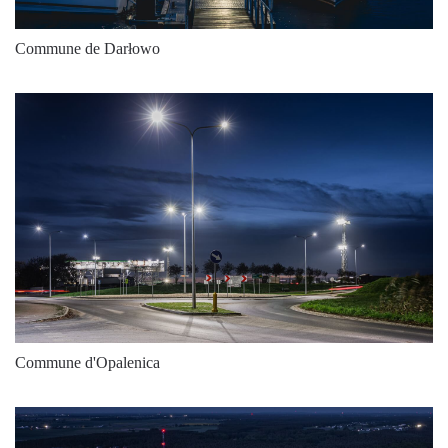
9875
151
65
Commune de Darłowo
10800
166
65
10525
150
70
11550
165
70
11350
149
76
12375
162
76
11775
147
80
12475
155
80
12100
144
84
Commune d'Opalenica
13225
158
84
12625
141
89