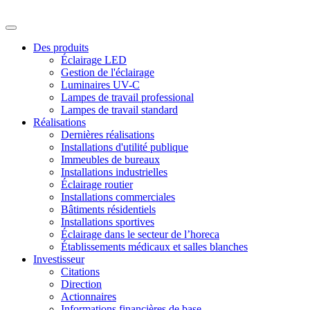
Des produits
Éclairage LED
Gestion de l'éclairage
Luminaires UV-C
Lampes de travail professional
Lampes de travail standard
Réalisations
Dernières réalisations
Installations d'utilité publique
Immeubles de bureaux
Installations industrielles
Éclairage routier
Installations commerciales
Bâtiments résidentiels
Installations sportives
Éclairage dans le secteur de l’horeca
Établissements médicaux et salles blanches
Investisseur
Citations
Direction
Actionnaires
Informations financières de base