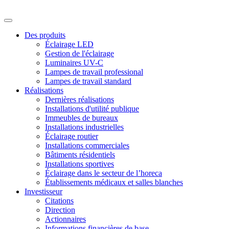
Des produits
Éclairage LED
Gestion de l'éclairage
Luminaires UV-C
Lampes de travail professional
Lampes de travail standard
Réalisations
Dernières réalisations
Installations d'utilité publique
Immeubles de bureaux
Installations industrielles
Éclairage routier
Installations commerciales
Bâtiments résidentiels
Installations sportives
Éclairage dans le secteur de l’horeca
Établissements médicaux et salles blanches
Investisseur
Citations
Direction
Actionnaires
Informations financières de base