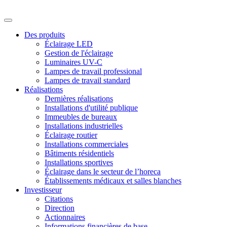
Des produits
Éclairage LED
Gestion de l'éclairage
Luminaires UV-C
Lampes de travail professional
Lampes de travail standard
Réalisations
Dernières réalisations
Installations d'utilité publique
Immeubles de bureaux
Installations industrielles
Éclairage routier
Installations commerciales
Bâtiments résidentiels
Installations sportives
Éclairage dans le secteur de l’horeca
Établissements médicaux et salles blanches
Investisseur
Citations
Direction
Actionnaires
Informations financières de base