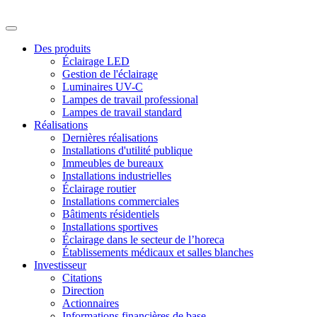
Des produits
Éclairage LED
Gestion de l'éclairage
Luminaires UV-C
Lampes de travail professional
Lampes de travail standard
Réalisations
Dernières réalisations
Installations d'utilité publique
Immeubles de bureaux
Installations industrielles
Éclairage routier
Installations commerciales
Bâtiments résidentiels
Installations sportives
Éclairage dans le secteur de l’horeca
Établissements médicaux et salles blanches
Investisseur
Citations
Direction
Actionnaires
Informations financières de base