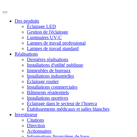
Des produits
Éclairage LED
Gestion de l'éclairage
Luminaires UV-C
Lampes de travail professional
Lampes de travail standard
Réalisations
Dernières réalisations
Installations d'utilité publique
Immeubles de bureaux
Installations industrielles
Éclairage routier
Installations commerciales
Bâtiments résidentiels
Installations sportives
Éclairage dans le secteur de l’horeca
Établissements médicaux et salles blanches
Investisseur
Citations
Direction
Actionnaires
Informations financières de base