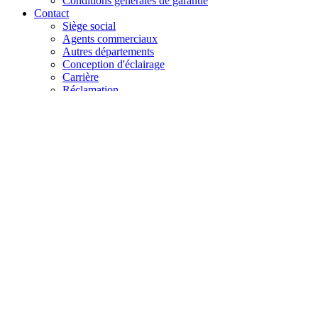
Conditions générales de garantie
Contact
Siège social
Agents commerciaux
Autres départements
Conception d'éclairage
Carrière
Réclamation
+48 61 28 60 333
hello@lenalighting.pl
FR
PL
EN
DE
FR
CZ
+48 61 28 60 333
hello@lenalighting.pl