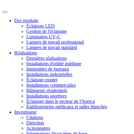
Des produits
Éclairage LED
Gestion de l'éclairage
Luminaires UV-C
Lampes de travail professional
Lampes de travail standard
Réalisations
Dernières réalisations
Installations d'utilité publique
Immeubles de bureaux
Installations industrielles
Éclairage routier
Installations commerciales
Bâtiments résidentiels
Installations sportives
Éclairage dans le secteur de l’horeca
Établissements médicaux et salles blanches
Investisseur
Citations
Direction
Actionnaires
Informations financières de base