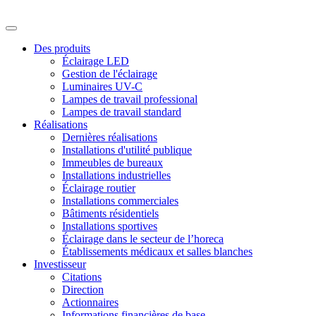
Des produits
Éclairage LED
Gestion de l'éclairage
Luminaires UV-C
Lampes de travail professional
Lampes de travail standard
Réalisations
Dernières réalisations
Installations d'utilité publique
Immeubles de bureaux
Installations industrielles
Éclairage routier
Installations commerciales
Bâtiments résidentiels
Installations sportives
Éclairage dans le secteur de l’horeca
Établissements médicaux et salles blanches
Investisseur
Citations
Direction
Actionnaires
Informations financières de base