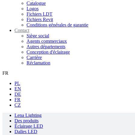
Catalogue
Logos
Fichiers LDT
Fichiers Revit
Conditions générales de garantie
Contact
Siège social
Agents commerciaux
Autres départements
Conception d'éclairage
Carrière
Réclamation
FR
PL
EN
DE
FR
CZ
Lena Lighting
Des produits
Éclairage LED
Dalles LED