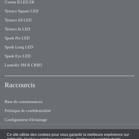
Contra II LED ZK
Terraco Square LED
Terraco AS LED
Terraco In LED
Spark Pro LED
Spark Long LED
Spark Eye LED
Lumedic SM R CRI95
Raccourcis
Base de connaissances
Politique de confidentialité
Configurateur d'éclairage
Tous droits réservés
© 2026 Lena Lighting
Ce site utilise des cookies pour vous garantir la meilleure expérience sur