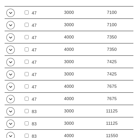
Application
3000
7100
47
3000
7100
47
• laboratoires (microbiologiques, pharmaceutiques, chimiques),
• hôpitaux (salles d'opération, unités de soins intensifs,
4000
7350
47
laboratoires de diagnostic),
• industrie alimentaire et pharmaceutique,
4000
7350
47
• salles blanches dans l'électronique et la fabrication de semi-
conducteurs.
3000
7425
47
3000
7425
47
4000
7675
47
4000
7675
47
3000
11125
83
3000
11125
83
4000
11550
83