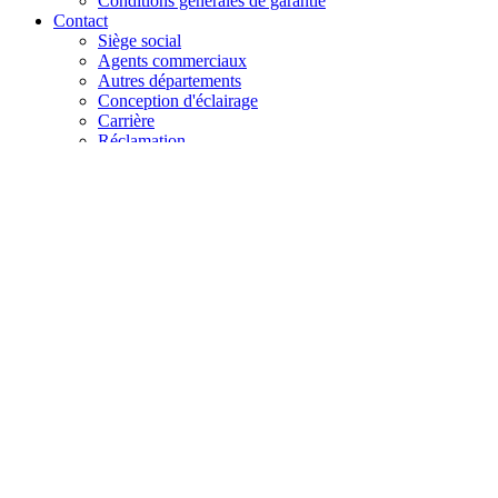
Conditions générales de garantie
Contact
Siège social
Agents commerciaux
Autres départements
Conception d'éclairage
Carrière
Réclamation
+48 61 28 60 333
hello@lenalighting.pl
FR
PL
EN
DE
FR
CZ
+48 61 28 60 333
hello@lenalighting.pl