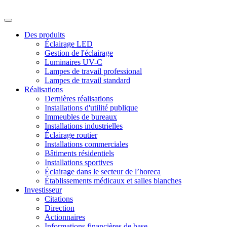
Des produits
Éclairage LED
Gestion de l'éclairage
Luminaires UV-C
Lampes de travail professional
Lampes de travail standard
Réalisations
Dernières réalisations
Installations d'utilité publique
Immeubles de bureaux
Installations industrielles
Éclairage routier
Installations commerciales
Bâtiments résidentiels
Installations sportives
Éclairage dans le secteur de l’horeca
Établissements médicaux et salles blanches
Investisseur
Citations
Direction
Actionnaires
Informations financières de base