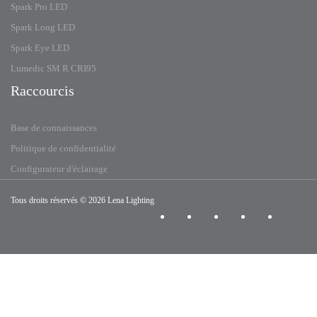
Spark Pro LED
Spark Long LED
Spark Eye LED
Lumedic SM R CRI95
Raccourcis
Base de connaissances
Politique de confidentialité
Configurateur d'éclairage
Tous droits réservés
© 2026 Lena Lighting