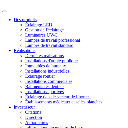
Des produits
Éclairage LED
Gestion de l'éclairage
Luminaires UV-C
Lampes de travail professional
Lampes de travail standard
Réalisations
Dernières réalisations
Installations d'utilité publique
Immeubles de bureaux
Installations industrielles
Éclairage routier
Installations commerciales
Bâtiments résidentiels
Installations sportives
Éclairage dans le secteur de l’horeca
Établissements médicaux et salles blanches
Investisseur
Citations
Direction
Actionnaires
Informations financières de base