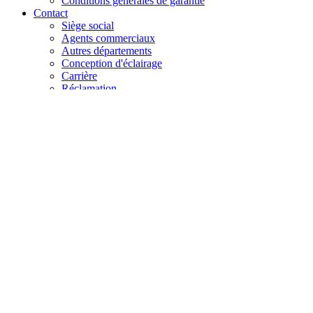
Conditions générales de garantie
Contact
Siège social
Agents commerciaux
Autres départements
Conception d'éclairage
Carrière
Réclamation
+48 61 28 60 333
hello@lenalighting.pl
FR
PL
EN
DE
FR
CZ
+48 61 28 60 333
hello@lenalighting.pl