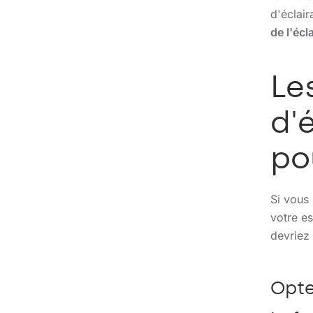
d'éclai
de l'écl
Le
d'
po
Si vous
votre es
devriez 
Opte