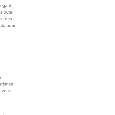
légant
 ajoute
ec des
 clé pour
e
ystèmes
à votre
s