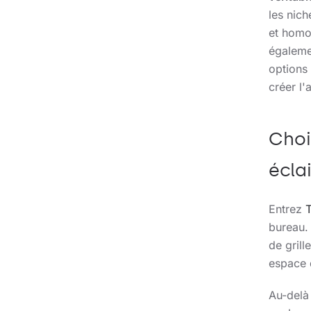
les nich
et homo
égaleme
options 
créer l'
Choi
écla
Entrez
T
bureau.
de grill
espace 
Au-delà 