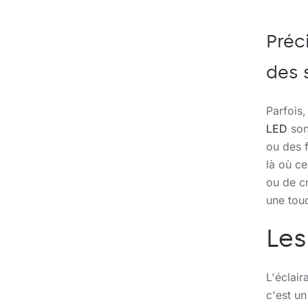
Préc
des 
Parfois,
LED
son
ou des f
là où ce
ou de c
une tou
Les
L'éclair
c'est un