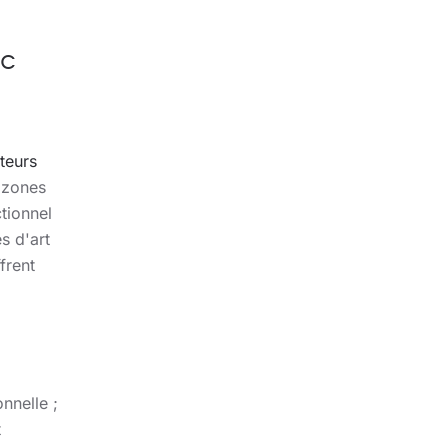
ec
teurs
 zones
ctionnel
s d'art
frent
nnelle ;
t