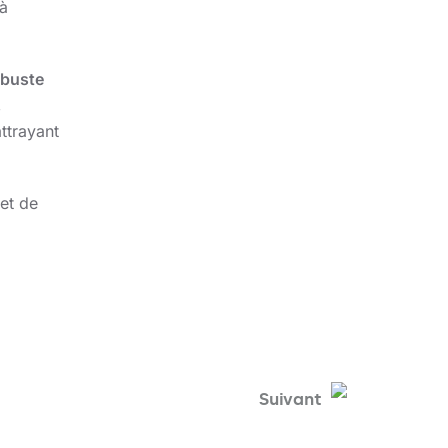
 à
obuste
,
ttrayant
 et de
Suivant