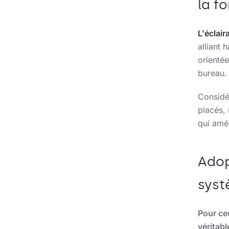
la f
L'éclair
alliant
orientée
bureau.
Considé
placés,
qui amél
Adop
syst
Pour ce
véritabl