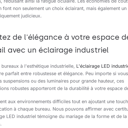
, réduisant ainsi la fatigue oculaire. Les économies de coût
n font non seulement un choix éclairant, mais également un
quement judicieux.
tez de l'élégance à votre espace d
ail avec un éclairage industriel
 bureaux à l'esthétique industrielle,
L'éclairage LED industri
bre parfait entre robustesse et élégance. Peu importe si vou
s suspensions ou des luminaires pour grande hauteur, ces
ons robustes apporteront de la durabilité à votre espace de
stent aux environnements difficiles tout en ajoutant une touc
ication à chaque bureau. Nous pouvons affirmer avec certit
age LED industriel témoigne du mariage de la forme et de la
.