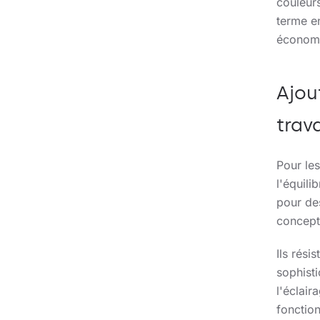
couleurs
terme e
économi
Ajou
trav
Pour les
l'équili
pour de
concepti
Ils rési
sophist
l'éclair
fonction