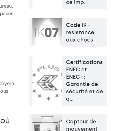
ce imp…
ureau.
spaces.
Température de
4000K
Code IK -
couleur
résistance
Méthode de montage
en saillie, suspendu, rail
aux chocs
triphasée
Source de lumière
LED
Type de diffuseur
MAT
Certifications
ENEC et
ENEC+ :
égayera
Garantie de
vous
sécurité et de
q…
 où
Température de
4000K
Capteur de
couleur
mouvement
Méthode de montage
entrée latérale, dessus