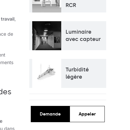
RCR
de poteau
Source de lumière
LED
Type de diffuseur
transparent
travail
,
Source de lumière
Traditionnel
Luminaire
ace de
avec capteur
ent
éments
Turbidité
légère
des
Demande
Appeler
e
ou dans