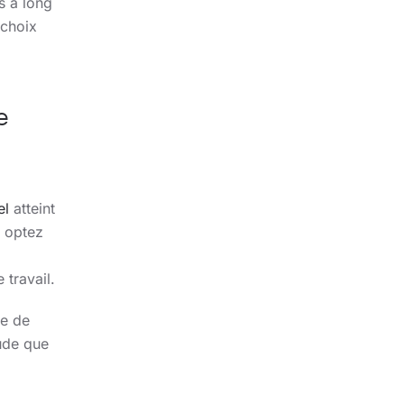
s à long
 choix
e
el
atteint
s optez
 travail.
he de
ude que