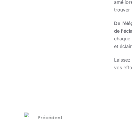
améliore
trouver 
De l'élé
de l'éc
chaque o
et éclai
Laissez 
vos effo
Précédent