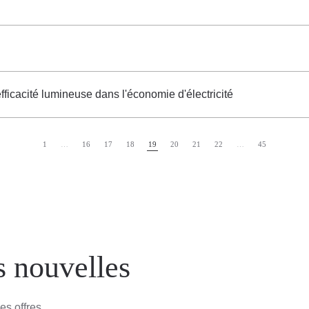
ficacité lumineuse dans l'économie d'électricité
1
…
16
17
18
19
20
21
22
…
45
s nouvelles
es offres