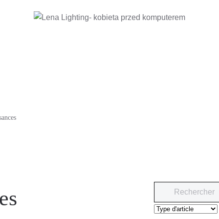
sances
es