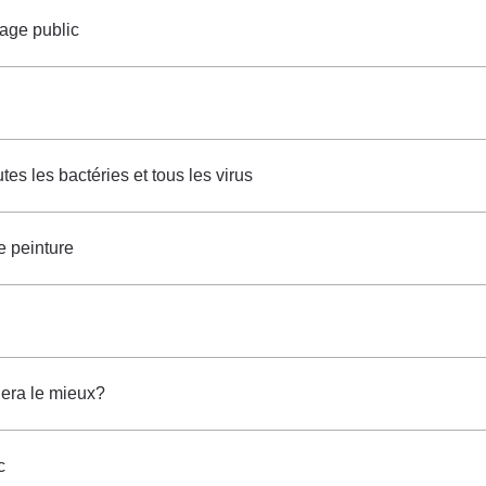
rage public
es les bactéries et tous les virus
e peinture
nera le mieux?
c