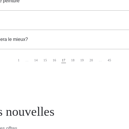
e peinture
nera le mieux?
1
…
14
15
16
17
18
19
20
…
45
s nouvelles
es offres