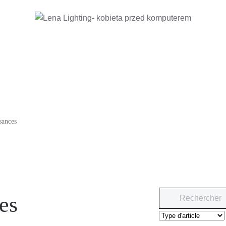
sances
es