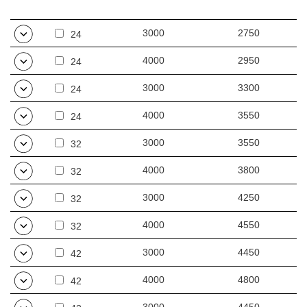
3000
2750
24
Le luminaire est conçu pour une utilisation intérieure dans des
bureaux ou des locaux d'usage général. Il fonctionne comme une
4000
2950
24
source de lumière principale et favorise le travail qui demande de
3000
3300
la concentration. Ce luminaire est utilisé à la fois dans le cadre de
24
nouveaux investissements et pour remplacer les luminaires
4000
3550
24
traditionnels énergivores par des solutions à LED économes en
énergie.
3000
3550
32
Autres produits de la famille Compact LED
4000
3800
32
3000
4250
32
4000
4550
32
3000
4450
42
4000
4800
42