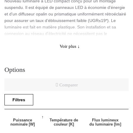
Nouveau luminaire à LED compact conçu pour un montage
suspendu. Il est équipé de panneaux LED à économie d'énergie
et d'un diffuseur opalin ou prismatique uniformément rétroéclairé
pour assurer un taux d’éblouissement faible (UGR≤19*). Le
luminaire est fait en matière plastique. Son installation et sa
connexion au réseau d'électricité ne nécessitent pas le
démontage de l’obturateur. Câble d’alimentation inclus, d'une
Voir plus ↓
longueur de 1,2m.
Versions disponibles:
- avec commande DALI,
Options
- avec fonction CORRIDOR - la fonction couloir permet d'adapter
l'intensité lumineuse dans les bâtiments aux conditions
Comparer
changeantes; en pratique, elle réduit automatiquement le flux
lumineux du luminaire de 100% à 10%.
Filtres
* Le coefficient UGR est respecté pour une application typique du
luminaire.
Puissance
Température de
Flux lumineux
nominale [W]
couleur [K]
du luminaire [lm]
Application