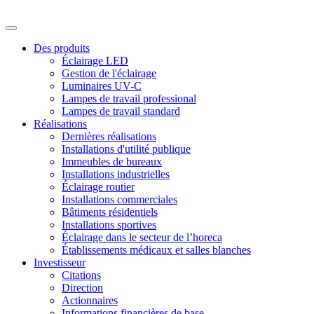
Des produits
Éclairage LED
Gestion de l'éclairage
Luminaires UV-C
Lampes de travail professional
Lampes de travail standard
Réalisations
Dernières réalisations
Installations d'utilité publique
Immeubles de bureaux
Installations industrielles
Éclairage routier
Installations commerciales
Bâtiments résidentiels
Installations sportives
Éclairage dans le secteur de l’horeca
Établissements médicaux et salles blanches
Investisseur
Citations
Direction
Actionnaires
Informations financières de base