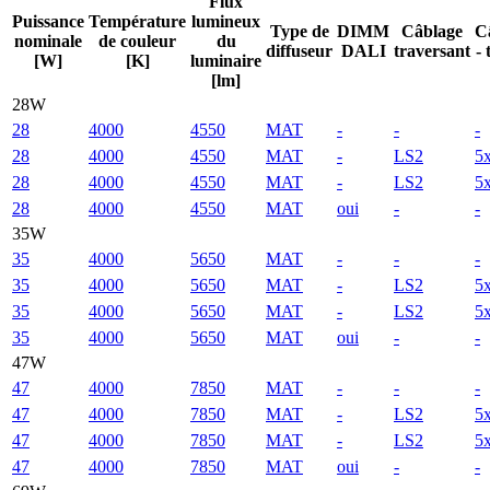
Flux
Puissance
Température
lumineux
Type de
DIMM
Câblage
C
nominale
de couleur
du
diffuseur
DALI
traversant
- 
[W]
[K]
luminaire
[lm]
28W
28
4000
4550
MAT
-
-
-
28
4000
4550
MAT
-
LS2
5
28
4000
4550
MAT
-
LS2
5
28
4000
4550
MAT
oui
-
-
35W
35
4000
5650
MAT
-
-
-
35
4000
5650
MAT
-
LS2
5
35
4000
5650
MAT
-
LS2
5
35
4000
5650
MAT
oui
-
-
47W
47
4000
7850
MAT
-
-
-
47
4000
7850
MAT
-
LS2
5
47
4000
7850
MAT
-
LS2
5
47
4000
7850
MAT
oui
-
-