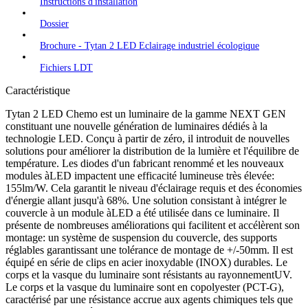
Instructions d'installation
Dossier
Brochure - Tytan 2 LED Eclairage industriel écologique
Fichiers LDT
Caractéristique
Tytan 2 LED Chemo est un luminaire de la gamme NEXT GEN
constituant une nouvelle génération de luminaires dédiés à la
technologie LED. Conçu à partir de zéro, il introduit de nouvelles
solutions pour améliorer la distribution de la lumière et l'équilibre de
température. Les diodes d'un fabricant renommé et les nouveaux
modules àLED impactent une efficacité lumineuse très élevée:
155lm/W. Cela garantit le niveau d'éclairage requis et des économies
d'énergie allant jusqu'à 68%. Une solution consistant à intégrer le
couvercle à un module àLED a été utilisée dans ce luminaire. Il
présente de nombreuses améliorations qui facilitent et accélèrent son
montage: un système de suspension du couvercle, des supports
réglables garantissant une tolérance de montage de +/-50mm. Il est
équipé en série de clips en acier inoxydable (INOX) durables. Le
corps et la vasque du luminaire sont résistants au rayonnementUV.
Le corps et la vasque du luminaire sont en copolyester (PCT-G),
caractérisé par une résistance accrue aux agents chimiques tels que