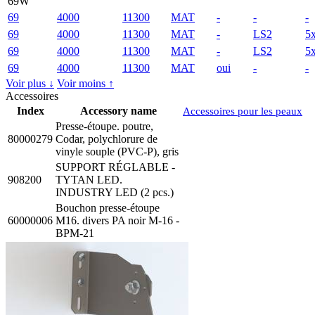
69W
69
4000
11300
MAT
-
-
-
69
4000
11300
MAT
-
LS2
5
69
4000
11300
MAT
-
LS2
5
69
4000
11300
MAT
oui
-
-
Voir plus ↓
Voir moins ↑
Accessoires
Index
Accessory name
Accessoires pour les peaux
Presse-étoupe. poutre,
80000279
Codar, polychlorure de
vinyle souple (PVC-P), gris
SUPPORT RÉGLABLE -
908200
TYTAN LED.
INDUSTRY LED (2 pcs.)
Bouchon presse-étoupe
60000006
M16. divers PA noir M-16 -
BPM-21