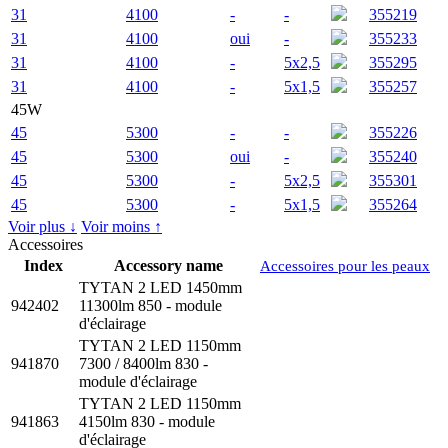
31
4100
-
-
355219
31
4100
oui
-
355233
31
4100
-
5x2,5
355295
31
4100
-
5x1,5
355257
45W
45
5300
-
-
355226
45
5300
oui
-
355240
45
5300
-
5x2,5
355301
45
5300
-
5x1,5
355264
Voir plus ↓
Voir moins ↑
Accessoires
Index
Accessory name
Accessoires pour les peaux
TYTAN 2 LED 1450mm
942402
11300lm 850 - module
d'éclairage
TYTAN 2 LED 1150mm
941870
7300 / 8400lm 830 -
module d'éclairage
TYTAN 2 LED 1150mm
941863
4150lm 830 - module
d'éclairage