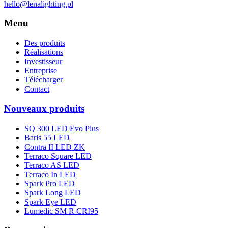
hello@lenalighting.pl
Menu
Des produits
Réalisations
Investisseur
Entreprise
Télécharger
Contact
Nouveaux produits
SQ 300 LED Evo Plus
Baris 55 LED
Contra II LED ZK
Terraco Square LED
Terraco AS LED
Terraco In LED
Spark Pro LED
Spark Long LED
Spark Eye LED
Lumedic SM R CRI95