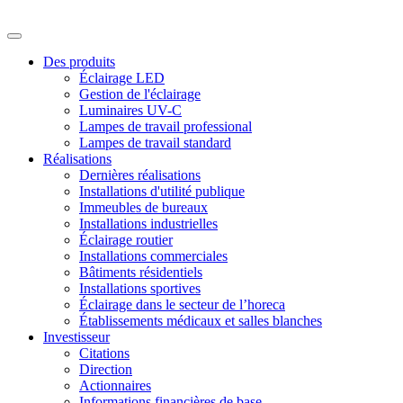
Des produits
Éclairage LED
Gestion de l'éclairage
Luminaires UV-C
Lampes de travail professional
Lampes de travail standard
Réalisations
Dernières réalisations
Installations d'utilité publique
Immeubles de bureaux
Installations industrielles
Éclairage routier
Installations commerciales
Bâtiments résidentiels
Installations sportives
Éclairage dans le secteur de l’horeca
Établissements médicaux et salles blanches
Investisseur
Citations
Direction
Actionnaires
Informations financières de base