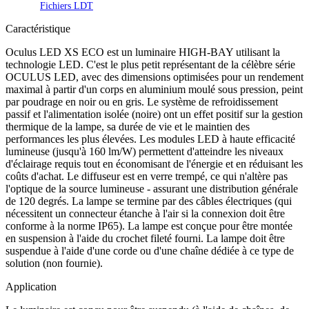
Fichiers LDT
Caractéristique
Oculus LED XS ECO est un luminaire HIGH-BAY utilisant la
technologie LED. C'est le plus petit représentant de la célèbre série
OCULUS LED, avec des dimensions optimisées pour un rendement
maximal à partir d'un corps en aluminium moulé sous pression, peint
par poudrage en noir ou en gris. Le système de refroidissement
passif et l'alimentation isolée (noire) ont un effet positif sur la gestion
thermique de la lampe, sa durée de vie et le maintien des
performances les plus élevées. Les modules LED à haute efficacité
lumineuse (jusqu'à 160 lm/W) permettent d'atteindre les niveaux
d'éclairage requis tout en économisant de l'énergie et en réduisant les
coûts d'achat. Le diffuseur est en verre trempé, ce qui n'altère pas
l'optique de la source lumineuse - assurant une distribution générale
de 120 degrés. La lampe se termine par des câbles électriques (qui
nécessitent un connecteur étanche à l'air si la connexion doit être
conforme à la norme IP65). La lampe est conçue pour être montée
en suspension à l'aide du crochet fileté fourni. La lampe doit être
suspendue à l'aide d'une corde ou d'une chaîne dédiée à ce type de
solution (non fournie).
Application