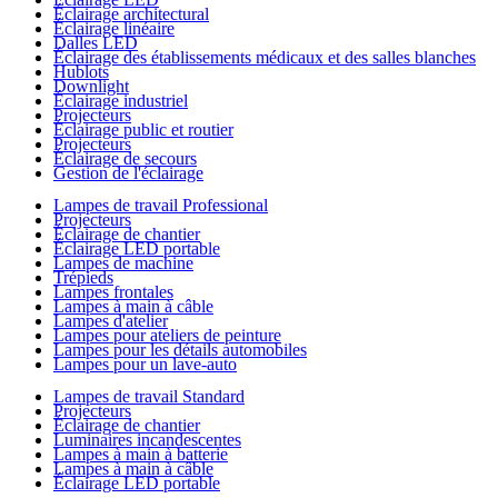
Éclairage architectural
Éclairage linéaire
Dalles LED
Éclairage des établissements médicaux et des salles blanches
Hublots
Downlight
Éclairage industriel
Projecteurs
Éclairage public et routier
Projecteurs
Éclairage de secours
Gestion de l'éclairage
Lampes de travail Professional
Projecteurs
Éclairage de chantier
Éclairage LED portable
Lampes de machine
Trépieds
Lampes frontales
Lampes à main à câble
Lampes d'atelier
Lampes pour ateliers de peinture
Lampes pour les détails automobiles
Lampes pour un lave-auto
Lampes de travail Standard
Projecteurs
Éclairage de chantier
Luminaires incandescentes
Lampes à main à batterie
Lampes à main à câble
Éclairage LED portable