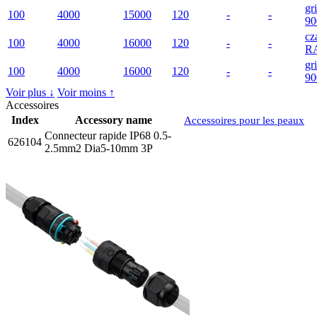
gr
100
4000
15000
120
-
-
90
cz
100
4000
16000
120
-
-
R
gr
100
4000
16000
120
-
-
90
Voir plus ↓
Voir moins ↑
Accessoires
Index
Accessory name
Accessoires pour les peaux
Connecteur rapide IP68 0.5-
626104
2.5mm2 Dia5-10mm 3P