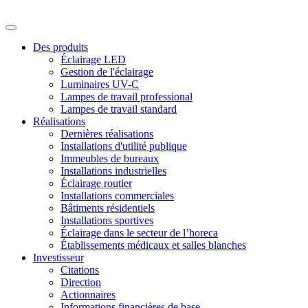
Des produits
Éclairage LED
Gestion de l'éclairage
Luminaires UV-C
Lampes de travail professional
Lampes de travail standard
Réalisations
Dernières réalisations
Installations d'utilité publique
Immeubles de bureaux
Installations industrielles
Éclairage routier
Installations commerciales
Bâtiments résidentiels
Installations sportives
Éclairage dans le secteur de l’horeca
Établissements médicaux et salles blanches
Investisseur
Citations
Direction
Actionnaires
Informations financières de base