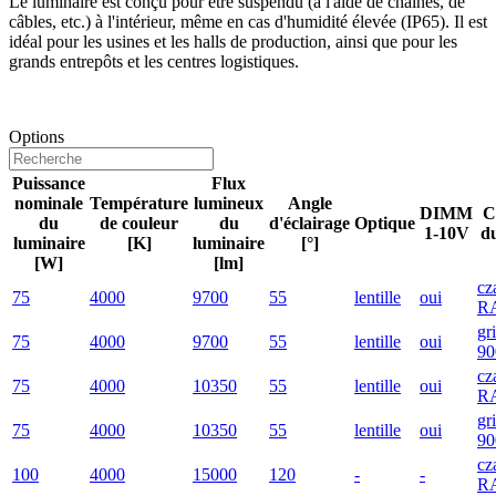
Le luminaire est conçu pour être suspendu (à l'aide de chaînes, de
câbles, etc.) à l'intérieur, même en cas d'humidité élevée (IP65). Il est
idéal pour les usines et les halls de production, ainsi que pour les
grands entrepôts et les centres logistiques.
Options
Puissance
Flux
nominale
Température
lumineux
Angle
DIMM
C
du
de couleur
du
d'éclairage
Optique
1-10V
d
luminaire
[K]
luminaire
[°]
[W]
[lm]
cz
75
4000
9700
55
lentille
oui
R
gr
75
4000
9700
55
lentille
oui
90
cz
75
4000
10350
55
lentille
oui
R
gr
75
4000
10350
55
lentille
oui
90
cz
100
4000
15000
120
-
-
R