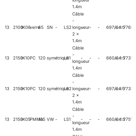
1.4m
Câble
-
13
2100
IK06
verre
65
SN
-
LS2
longueur
-
-
-
697/64.5
7764
2 x
1.4m
Câble
-
13
2150
IK10
PC
120
symétrique
-
LS1
-
-
-
660/64.5
77317
longueur
1.4m
Câble
-
13
2150
IK10
PC
120
symétrique
-
LS2
longueur
-
-
-
697/64.5
7732
2 x
1.4m
Câble
-
13
2150
IK05
PMMA
105
VW
-
LS1
-
-
-
660/64.5
77516
longueur
1.4m