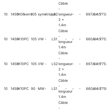
Câble
-
10
1450
IK06
verre
105
symétrique
-
LS2
longueur
-
-
-
697/64.5
7738
2 x
1.4m
Câble
-
10
1450
IK10
PC
105
VW
-
LS1
-
-
-
660/64.5
7752
longueur
1.4m
Câble
-
10
1450
IK10
PC
105
VW
-
LS2
longueur
-
-
-
697/64.5
77529
2 x
1.4m
Câble
-
10
1450
IK10
PC
90
MW
-
LS1
-
-
-
660/64.5
7758
longueur
1.4m
Câble
-