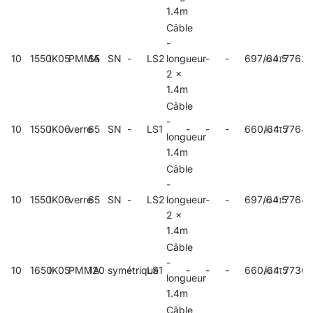
1.4m
Câble
-
10
1550
IK05
PMMA
65
SN
-
LS2
longueur
-
-
-
697/64.5
77628
2 x
1.4m
Câble
-
10
1550
IK06
verre
65
SN
-
LS1
-
-
-
660/64.5
7764
longueur
1.4m
Câble
-
10
1550
IK06
verre
65
SN
-
LS2
longueur
-
-
-
697/64.5
7764
2 x
1.4m
Câble
-
10
1650
IK05
PMMA
120
symétrique
-
LS1
-
-
-
660/64.5
7730
longueur
1.4m
Câble