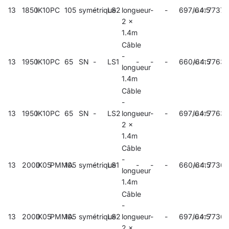
13
1850
IK10
PC
105
symétrique
-
LS2
longueur
-
-
-
697/64.5
77374
2 x
1.4m
Câble
-
13
1950
IK10
PC
65
SN
-
LS1
-
-
-
660/64.5
7763
longueur
1.4m
Câble
-
13
1950
IK10
PC
65
SN
-
LS2
longueur
-
-
-
697/64.5
7763
2 x
1.4m
Câble
-
13
2000
IK05
PMMA
105
symétrique
-
LS1
-
-
-
660/64.5
7736
longueur
1.4m
Câble
-
13
2000
IK05
PMMA
105
symétrique
-
LS2
longueur
-
-
-
697/64.5
77365
2 x