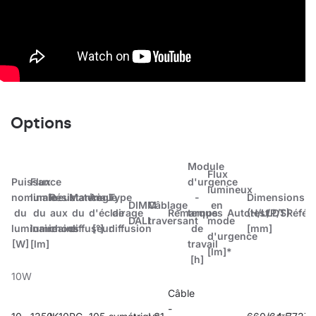
Options
Module
Flux
Puissance
Flux
d'urgence
lumineux
nominale
lumineux
Résistance
Matériau
Angle
Type
-
Dimensions
DIMM
Câblage
en
du
du
aux
du
d'éclairage
de
Remarques
temps
Autotest
(H/L/P/S)
LDT
Référ
DALI
traversant
mode
luminaire
luminaire
chocs
diffuseur
[°]
diffusion
de
[mm]
d'urgence
[W]
[lm]
travail
[lm]*
[h]
10W
Câble
-