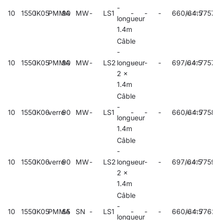
-
10
1550
IK05
PMMA
90
MW
-
LS1
-
-
-
660/64.5
77571
longueur
1.4m
Câble
-
10
1550
IK05
PMMA
90
MW
-
LS2
longueur
-
-
-
697/64.5
77574
2 x
1.4m
Câble
-
10
1550
IK06
verre
90
MW
-
LS1
-
-
-
660/64.5
77589
longueur
1.4m
Câble
-
10
1550
IK06
verre
90
MW
-
LS2
longueur
-
-
-
697/64.5
77592
2 x
1.4m
Câble
-
10
1550
IK05
PMMA
65
SN
-
LS1
-
-
-
660/64.5
7762
longueur