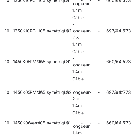
10
1350
IK10
PC
105
symétrique
-
LS1
-
-
-
660/64.5
7737
longueur
1.4m
Câble
-
10
1350
IK10
PC
105
symétrique
-
LS2
longueur
-
-
-
697/64.5
77375
2 x
1.4m
Câble
-
10
1450
IK05
PMMA
105
symétrique
-
LS1
-
-
-
660/64.5
77363
longueur
1.4m
Câble
-
10
1450
IK05
PMMA
105
symétrique
-
LS2
longueur
-
-
-
697/64.5
7736
2 x
1.4m
Câble
-
10
1450
IK06
verre
105
symétrique
-
LS1
-
-
-
660/64.5
77381
longueur
1.4m