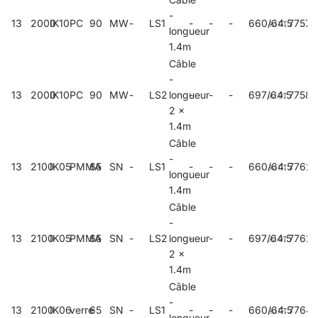
-
13
2000
IK10
PC
90
MW
-
LS1
-
-
-
660/64.5
77579
longueur
1.4m
Câble
-
13
2000
IK10
PC
90
MW
-
LS2
longueur
-
-
-
697/64.5
7758
2 x
1.4m
Câble
-
13
2100
IK05
PMMA
65
SN
-
LS1
-
-
-
660/64.5
7762
longueur
1.4m
Câble
-
13
2100
IK05
PMMA
65
SN
-
LS2
longueur
-
-
-
697/64.5
77627
2 x
1.4m
Câble
-
13
2100
IK06
verre
65
SN
-
LS1
-
-
-
660/64.5
7764
longueur