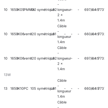
-
10
1650
IK05
PMMA
120
symétrique
-
LS2
longueur
-
-
-
697/64.5
77312
2 x
1.4m
Câble
-
10
1650
IK06
verre
120
symétrique
-
LS1
-
-
-
660/64.5
7732
longueur
1.4m
Câble
-
10
1650
IK06
verre
120
symétrique
-
LS2
longueur
-
-
-
697/64.5
7733
2 x
1.4m
13W
Câble
-
13
1850
IK10
PC
105
symétrique
-
LS1
-
-
-
660/64.5
77371
longueur
1.4m
Câble
-