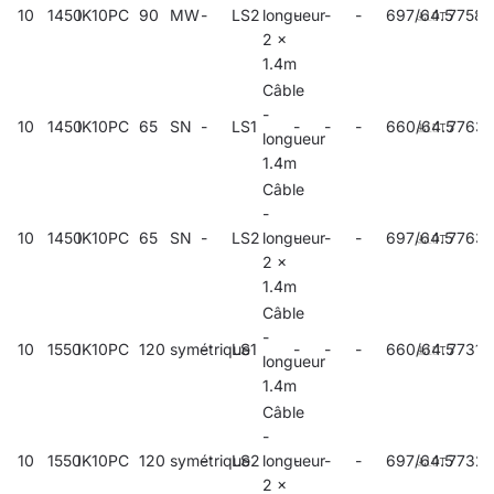
10
1450
IK10
PC
90
MW
-
LS2
longueur
-
-
-
697/64.5
7758
2 x
1.4m
Câble
-
10
1450
IK10
PC
65
SN
-
LS1
-
-
-
660/64.5
7763
longueur
1.4m
Câble
-
10
1450
IK10
PC
65
SN
-
LS2
longueur
-
-
-
697/64.5
7763
2 x
1.4m
Câble
-
10
1550
IK10
PC
120
symétrique
-
LS1
-
-
-
660/64.5
77318
longueur
1.4m
Câble
-
10
1550
IK10
PC
120
symétrique
-
LS2
longueur
-
-
-
697/64.5
77321
2 x