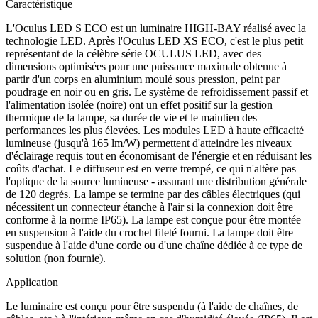
Caractéristique
L'Oculus LED S ECO est un luminaire HIGH-BAY réalisé avec la
technologie LED. Après l'Oculus LED XS ECO, c'est le plus petit
représentant de la célèbre série OCULUS LED, avec des
dimensions optimisées pour une puissance maximale obtenue à
partir d'un corps en aluminium moulé sous pression, peint par
poudrage en noir ou en gris. Le système de refroidissement passif et
l'alimentation isolée (noire) ont un effet positif sur la gestion
thermique de la lampe, sa durée de vie et le maintien des
performances les plus élevées. Les modules LED à haute efficacité
lumineuse (jusqu'à 165 lm/W) permettent d'atteindre les niveaux
d'éclairage requis tout en économisant de l'énergie et en réduisant les
coûts d'achat. Le diffuseur est en verre trempé, ce qui n'altère pas
l'optique de la source lumineuse - assurant une distribution générale
de 120 degrés. La lampe se termine par des câbles électriques (qui
nécessitent un connecteur étanche à l'air si la connexion doit être
conforme à la norme IP65). La lampe est conçue pour être montée
en suspension à l'aide du crochet fileté fourni. La lampe doit être
suspendue à l'aide d'une corde ou d'une chaîne dédiée à ce type de
solution (non fournie).
Application
Le luminaire est conçu pour être suspendu (à l'aide de chaînes, de