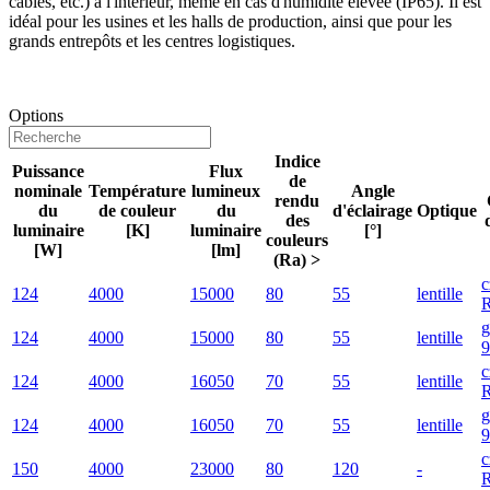
câbles, etc.) à l'intérieur, même en cas d'humidité élevée (IP65). Il est
idéal pour les usines et les halls de production, ainsi que pour les
grands entrepôts et les centres logistiques.
Options
Indice
Puissance
Flux
de
nominale
Température
lumineux
Angle
rendu
du
de couleur
du
d'éclairage
Optique
des
luminaire
[K]
luminaire
[°]
couleurs
[W]
[lm]
(Ra) >
c
124
4000
15000
80
55
lentille
g
124
4000
15000
80
55
lentille
9
c
124
4000
16050
70
55
lentille
g
124
4000
16050
70
55
lentille
9
c
150
4000
23000
80
120
-