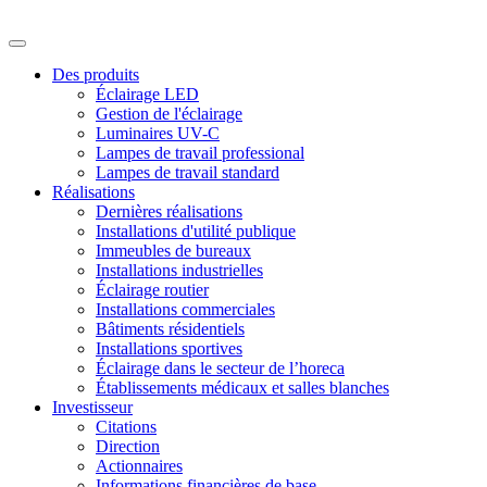
Des produits
Éclairage LED
Gestion de l'éclairage
Luminaires UV-C
Lampes de travail professional
Lampes de travail standard
Réalisations
Dernières réalisations
Installations d'utilité publique
Immeubles de bureaux
Installations industrielles
Éclairage routier
Installations commerciales
Bâtiments résidentiels
Installations sportives
Éclairage dans le secteur de l’horeca
Établissements médicaux et salles blanches
Investisseur
Citations
Direction
Actionnaires
Informations financières de base