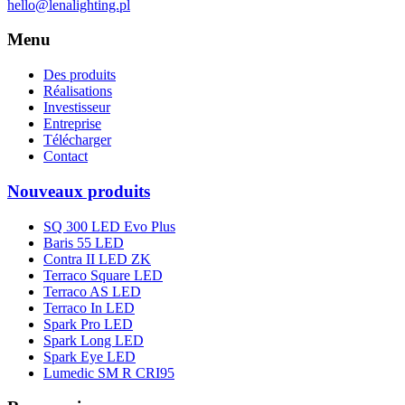
hello@lenalighting.pl
Menu
Des produits
Réalisations
Investisseur
Entreprise
Télécharger
Contact
Nouveaux produits
SQ 300 LED Evo Plus
Baris 55 LED
Contra II LED ZK
Terraco Square LED
Terraco AS LED
Terraco In LED
Spark Pro LED
Spark Long LED
Spark Eye LED
Lumedic SM R CRI95