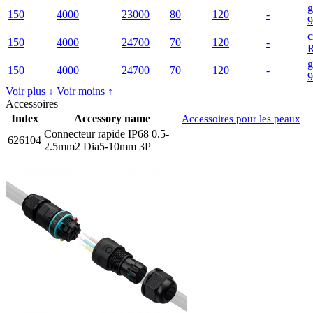
g
150
4000
23000
80
120
-
9
c
150
4000
24700
70
120
-
g
150
4000
24700
70
120
-
9
Voir plus ↓
Voir moins ↑
Accessoires
Index
Accessory name
Accessoires pour les peaux
Connecteur rapide IP68 0.5-
626104
2.5mm2 Dia5-10mm 3P